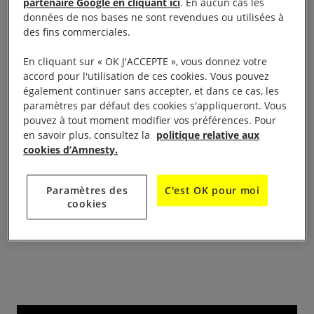
Table de presse avec les 10 pétitions des 10 jours
partenaire Google en cliquant ici
. En aucun cas les
données de nos bases ne sont revendues ou utilisées à
pour signer
des fins commerciales.
Installation dans le hall d’entrée du Cinéma des
En cliquant sur « OK J'ACCEPTE », vous donnez votre
accord pour l'utilisation de ces cookies. Vous pouvez
cinéastes après le passage en caisse des
également continuer sans accepter, et dans ce cas, les
spectateurs auxquels il est proposé de venir signer
paramètres par défaut des cookies s'appliqueront. Vous
les pétitions et de s’informer, si nécessaire, sur
pouvez à tout moment modifier vos préférences. Pour
en savoir plus, consultez la
politique relative aux
l’action d’Amnesty International ; passage éventuel
cookies d’Amnesty.
dans la queue avec 1 ou 2 pétitions sur un support
rigide.
Paramètres des
C'est OK pour moi
cookies
Distribution de cartes pour les personnes qui
préfèrent prendre leur temps et signer sur Internet.