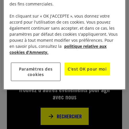
Table de pétitions et documentation sur les 10 jours
des fins commerciales.
pour signer et sur Amnesty avenue du Général de
En cliquant sur « OK J'ACCEPTE », vous donnez votre
Gaulle, venez nombreux signer nos pétitions pour
accord pour l'utilisation de ces cookies. Vous pouvez
des personnes en danger tous les jours de 10h à
également continuer sans accepter, et dans ce cas, les
18h du 3 au 11 décembre.
paramètres par défaut des cookies s'appliqueront. Vous
pouvez à tout moment modifier vos préférences. Pour
en savoir plus, consultez la
politique relative aux
cookies d’Amnesty.
Paramètres des
C'est OK pour moi
Près de chez vous
cookies
Trouvez d’autres événements pour agir
avec nous
RECHERCHER