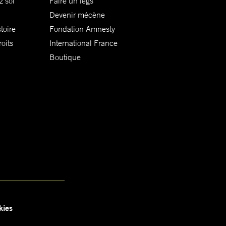
z soi
Faire un legs
Devenir mécène
toire
Fondation Amnesty
oits
International France
Boutique
kies