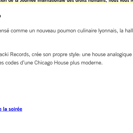
n
Pensé comme un nouveau poumon culinaire lyonnais, la hal
Cracki Records, crée son propre style: une house analogique
 les codes d’une Chicago House plus moderne.
la soirée