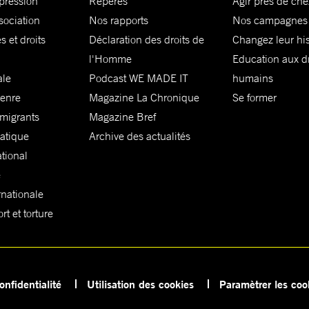
xpression
Repères
Agir près de che
sociation
Nos rapports
Nos campagnes
s et droits
Déclaration des droits de
Changez leur his
l'Homme
Education aux dr
ale
Podcast WE MADE IT
humains
genre
Magazine La Chronique
Se former
 migrants
Magazine Bref
matique
Archive des actualités
ational
e
rnationale
t et torture
onfidentialité
Utilisation des cookies
Paramètrer les coo