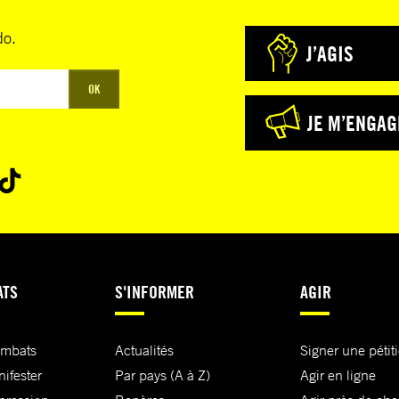
do.
J’AGIS
OK
JE M’ENGAG
ATS
S'INFORMER
AGIR
ombats
Actualités
Signer une pétit
nifester
Par pays (A à Z)
Agir en ligne