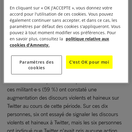
« Ces dernières années, Amnesty et d’autres
En cliquant sur « OK J'ACCEPTE », vous donnez votre
accord pour l'utilisation de ces cookies. Vous pouvez
organisations ont à de nombreuses reprises appelé
également continuer sans accepter, et dans ce cas, les
Twitter à en faire davantage pour lutter contre les
paramètres par défaut des cookies s'appliqueront. Vous
violences en ligne. Malheureusement, comme les
pouvez à tout moment modifier vos préférences. Pour
en savoir plus, consultez la
politique relative aux
résultats de cette enquête le montrent, ce problème
cookies d’Amnesty.
ne fait qu’empirer. »
Paramètres des
C'est OK pour moi
Sur les 17 militant·e·s interrogé·e·s, toutes et tous
cookies
ont utilisé la plateforme pour discuter de questions
liées aux droits reproductifs depuis le 2 mai. Dix de
ces militant·e·s (59 %) ont constaté une
augmentation des discours violents et haineux sur
Twitter au cours de cette période. Sur ces dix
personnes, six ont essayé de signaler les discours
violents et haineux à Twitter, mais les six personnes
ont indiqué que Twitter n’avait pris aucune action