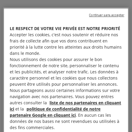
Selon cette enquête, beaucoup de militant·e·s en
Continuer sans accepter
faveur des droits reproductifs de premier plan ont
été confronté·e·s à un harcèlement accru sur Twitter
LE RESPECT DE VOTRE VIE PRIVÉE EST NOTRE PRIORITÉ
depuis la fuite le 2 mai du projet de décision de la
Accepter les cookies, c'est nous soutenir et réduire nos
frais de collecte afin que vos dons contribuent en
Cour suprême dans l’affaire
Dobbs c. Jackson
priorité à la lutte contre les atteintes aux droits humains
Women’s Health Organization
, l’affaire qui a annulé
dans le monde.
Roe c. Wade
et a mis fin au droit constitutionnel à
Nous utilisons des cookies pour assurer le bon
fonctionnement de notre site, personnaliser le contenu
l’avortement aux États-Unis.
et les publicités, et analyser notre trafic. Les données à
caractère personnel et les cookies que nous collectons
« Twitter doit en faire plus pour protéger les
peuvent être utilisés pour personnaliser les annonces.
Nous partageons aussi certaines informations sur votre
militant·e·s qui luttent pour les droits reproductifs,
navigation avec nos partenaires. Vous pouvez entres
surtout à un moment aussi critique », a déclaré
autres consulter la
liste de nos partenaires en cliquant
Michael Kleinman, directeur du programme
ici
et la
politique de confidentialité de notre
partenaire Google en cliquant ici
. En aucun cas les
Technologie et droits humains à Amnesty
données de nos bases ne sont revendues ou utilisées à
International États-Unis.
des fins commerciales.