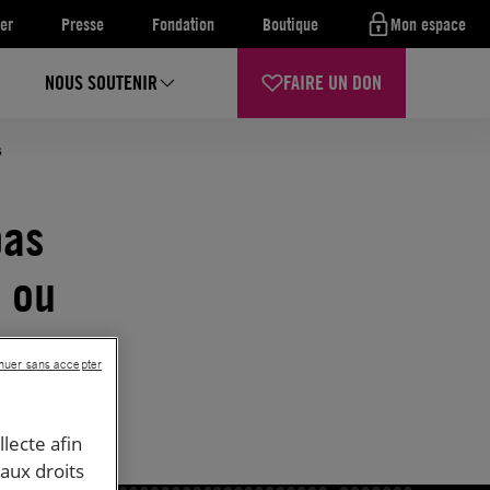
er
Presse
Fondation
Boutique
Mon espace
NOUS SOUTENIR
FAIRE UN DON
s
pas
e ou
es
nuer sans accepter
llecte afin
 aux droits