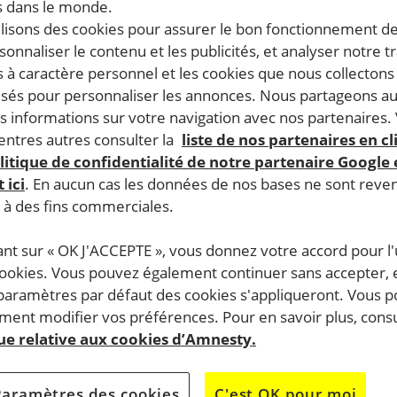
 dans le monde.
ilisons des cookies pour assurer le bon fonctionnement d
rsonnaliser le contenu et les publicités, et analyser notre tr
 à caractère personnel et les cookies que nous collecton
lisés pour personnaliser les annonces. Nous partageons au
s informations sur votre navigation avec nos partenaires.
ntres autres consulter la
liste de nos partenaires en cl
litique de confidentialité de notre partenaire Google
 ici
. En aucun cas les données de nos bases ne sont rev
s à des fins commerciales.
ant sur « OK J'ACCEPTE », vous donnez votre accord pour l'u
cookies. Vous pouvez également continuer sans accepter, 
 paramètres par défaut des cookies s'appliqueront. Vous 
ent modifier vos préférences. Pour en savoir plus, consu
que relative aux cookies d’Amnesty.
Paramètres des cookies
C'est OK pour moi