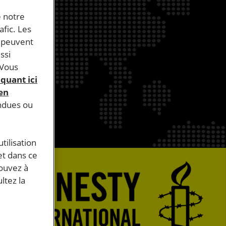
e notre
afic. Les
s peuvent
ssi
 Vous
iquant ici
 en
endues ou
tilisation
et dans ce
pouvez à
ltez la