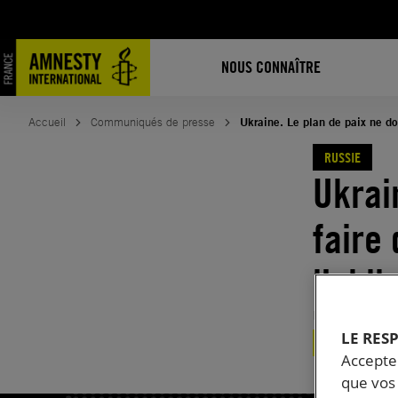
Aller
au
contenu
NOUS CONNAÎTRE
Accueil
Communiqués de presse
Ukraine. Le plan de paix ne do
RUSSIE
Ukrai
faire
l’obl
Publié le
26.
LE RES
RUSSIE
UKRA
Accepter
que vos 