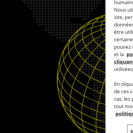
humains
Nous ut
site, pe
données
être uti
certaine
pouvez e
et la
po
cliquant
utilisée
En cliqu
de ces 
cas, les
tout mom
politi