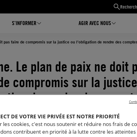
Recherch
S’INFORMER
AGIR AVEC NOUS
it pas faire de compromis sur la justice ou l’obligation de rendre des compte
ne. Le plan de paix ne doit 
 de compromis sur la justic
igation de rendre des compt
Conti
11.2025
Temps de lecture estimé : 4 minutes
PECT DE VOTRE VIE PRIVÉE EST NOTRE PRIORITÉ
INE
JUSTICE INTERNATIONALE
 les cookies, c'est nous soutenir et réduire nos frais de co
dons contribuent en priorité à la lutte contre les atteintes