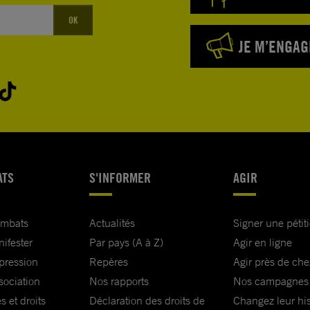
OK
JE M’ENGAG
ATS
S'INFORMER
AGIR
ombats
Actualités
Signer une pétit
nifester
Par pays (A à Z)
Agir en ligne
xpression
Repères
Agir près de che
sociation
Nos rapports
Nos campagnes
s et droits
Déclaration des droits de
Changez leur his