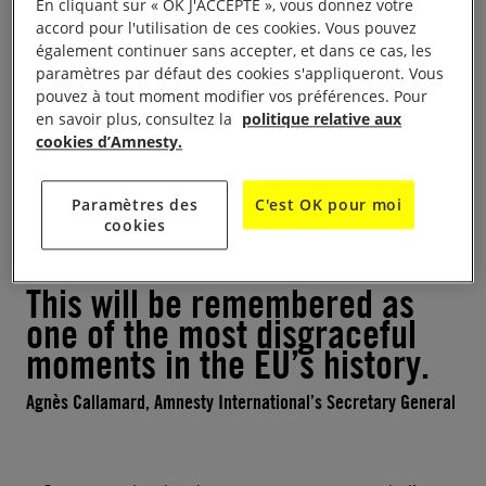
En cliquant sur « OK J'ACCEPTE », vous donnez votre
accord pour l'utilisation de ces cookies. Vous pouvez
« Le refus de l’UE de suspendre son accord avec
également continuer sans accepter, et dans ce cas, les
Israël est une trahison cruelle et illégale – de la
paramètres par défaut des cookies s'appliqueront. Vous
vision et du projet européens, qui sont fondés sur le
pouvez à tout moment modifier vos préférences. Pour
en savoir plus, consultez la
politique relative aux
respect du droit international et sur la lutte contre
cookies d’Amnesty.
les pratiques autoritaires, ainsi que des règles de
l’Union européenne elle-même et des droits
Paramètres des
C'est OK pour moi
fondamentaux des Palestinien·ne·s.
cookies
This will be remembered as
one of the most disgraceful
moments in the EU’s history.
Agnès Callamard, Amnesty International’s Secretary General