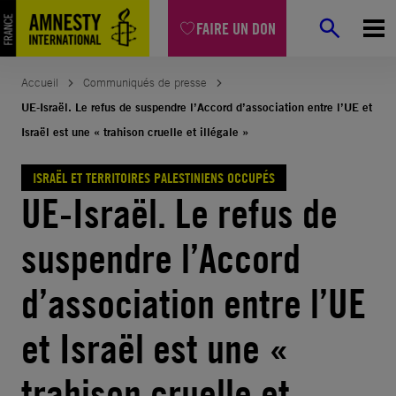
Aller
FAIRE UN DON
au
contenu
Accueil
Communiqués de presse
UE-Israël. Le refus de suspendre l’Accord d’association entre l’UE et
Israël est une « trahison cruelle et illégale »
ISRAËL ET TERRITOIRES PALESTINIENS OCCUPÉS
UE-Israël. Le refus de
suspendre l’Accord
d’association entre l’UE
et Israël est une «
trahison cruelle et