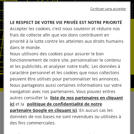
Continuer sans accepter
LE RESPECT DE VOTRE VIE PRIVÉE EST NOTRE PRIORITÉ
Accepter les cookies, c'est nous soutenir et réduire nos
frais de collecte afin que vos dons contribuent en
priorité à la lutte contre les atteintes aux droits humains
dans le monde.
Nous utilisons des cookies pour assurer le bon
fonctionnement de notre site, personnaliser le contenu
et les publicités, et analyser notre trafic. Les données à
caractère personnel et les cookies que nous collectons
peuvent être utilisés pour personnaliser les annonces.
Nous partageons aussi certaines informations sur votre
navigation avec nos partenaires. Vous pouvez entres
autres consulter la
liste de nos partenaires en cliquant
Réagissant à la décision de l’Union européenne
ici
et la
politique de confidentialité de notre
partenaire Google en cliquant ici
. En aucun cas les
(UE) de ne pas suspendre l’Accord d’association
données de nos bases ne sont revendues ou utilisées à
UE-Israël, Agnès Callamard, secrétaire générale
des fins commerciales.
d’Amnesty International, a déclaré :