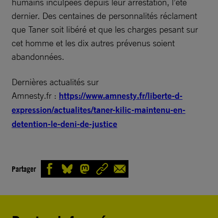
humains inculpées depuis leur arrestation, l’été
dernier. Des centaines de personnalités réclament
que Taner soit libéré et que les charges pesant sur
cet homme et les dix autres prévenus soient
abandonnées.
Dernières actualités sur
Amnesty.fr :
https://www.amnesty.fr/liberte-d-
expression/actualites/taner-kilic-maintenu-en-
detention-le-deni-de-justice
Partager