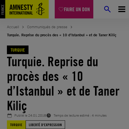
Aller
FAIRE UN DON
au
contenu
Accueil
Communiqués de presse
Turquie. Reprise du procès des « 10 d’Istanbul » et de Taner Kiliç
TURQUIE
Turquie. Reprise du
procès des « 10
d’Istanbul » et de Taner
Kiliç
Publié le
24.01.2018
Temps de lecture estimé : 4 minutes
TURQUIE
LIBERTÉ D'EXPRESSION