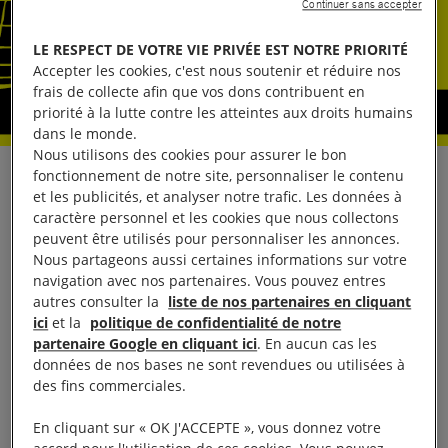
Continuer sans accepter
LE RESPECT DE VOTRE VIE PRIVÉE EST NOTRE PRIORITÉ
Accepter les cookies, c'est nous soutenir et réduire nos
frais de collecte afin que vos dons contribuent en
priorité à la lutte contre les atteintes aux droits humains
dans le monde.
Nous utilisons des cookies pour assurer le bon
fonctionnement de notre site, personnaliser le contenu
Le 31 janvier, à Istanbul, Sylvie Brigot-Vilain,
et les publicités, et analyser notre trafic. Les données à
directrice d’Amnesty International France fera partie
caractère personnel et les cookies que nous collectons
de la délégation de directeurs d’Amnesty
peuvent être utilisés pour personnaliser les annonces.
Nous partageons aussi certaines informations sur votre
International du monde entier qui assistera à
navigation avec nos partenaires. Vous pouvez entres
l’audience. Elle sera disponible ainsi que d’autres
autres consulter la
liste de nos partenaires en cliquant
porte-parole pour des interviews. Vous pourrez
ici
et la
politique de confidentialité de notre
partenaire Google en cliquant ici
. En aucun cas les
suivre les actualités en lien avec le procès via Twitter
données de nos bases ne sont revendues ou utilisées à
@amnestyfrance
et sur
Amnesty.fr
.
Pour toute
des fins commerciales.
demande, merci de contacter le service presse.
En cliquant sur « OK J'ACCEPTE », vous donnez votre