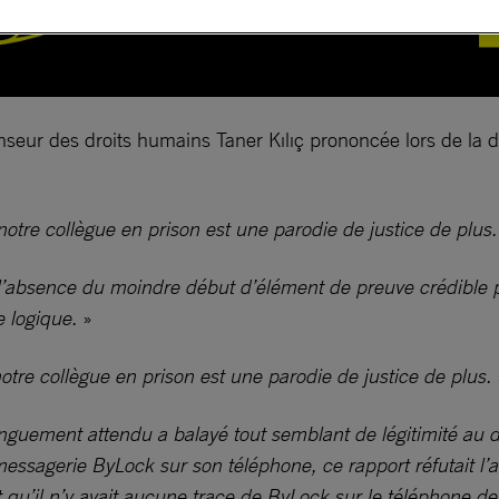
enseur des droits humains Taner Kılıç prononcée lors de la 
otre collègue en prison est une parodie de justice de plus.
 l’absence du moindre début d’élément de preuve crédible 
e logique.
»
otre collègue en prison est une parodie de justice de plus.
longuement attendu a balayé tout semblant de légitimité au
messagerie ByLock sur son téléphone, ce rapport réfutait l
t qu’il n’y avait aucune trace de ByLock sur le téléphone de