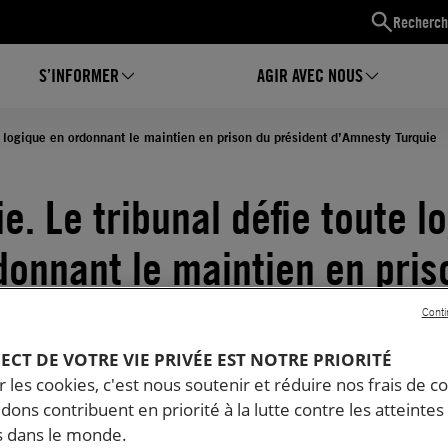
Recherch
S’INFORMER
AGIR AVEC NOUS
te logique en ordonnant le maintien en prison du président d’Amnesty Turquie
e. Le tribunal défie toute l
donnant le maintien en pris
dent d’Amnesty Turquie
Conti
06.2018
Temps de lecture estimé : 3 minutes
PECT DE VOTRE VIE PRIVÉE EST NOTRE PRIORITÉ
 les cookies, c'est nous soutenir et réduire nos frais de co
ERTÉ D'EXPRESSION
dons contribuent en priorité à la lutte contre les atteintes
 dans le monde.