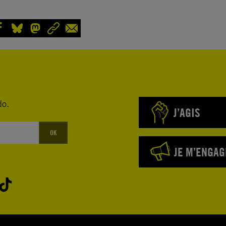
do.
J’AGIS
OK
JE M’ENGAG