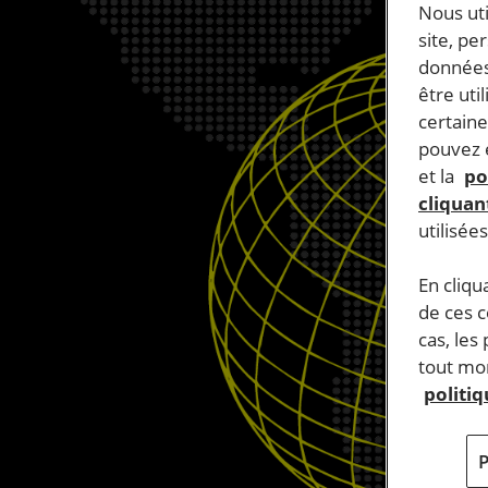
Nous ut
site, pe
données
être uti
certaine
pouvez e
et la
po
cliquant
utilisée
En cliqu
de ces 
cas, les
tout mom
politi