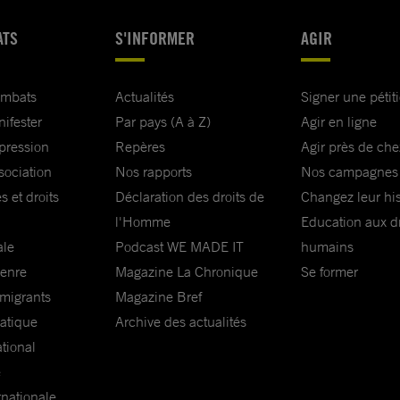
ATS
S'INFORMER
AGIR
ombats
Actualités
Signer une pétit
nifester
Par pays (A à Z)
Agir en ligne
xpression
Repères
Agir près de che
sociation
Nos rapports
Nos campagnes
s et droits
Déclaration des droits de
Changez leur his
l'Homme
Education aux dr
ale
Podcast WE MADE IT
humains
genre
Magazine La Chronique
Se former
 migrants
Magazine Bref
matique
Archive des actualités
ational
e
rnationale