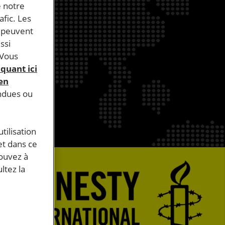
e notre
afic. Les
s peuvent
ssi
 Vous
iquant ici
 en
endues ou
tilisation
et dans ce
pouvez à
ltez la