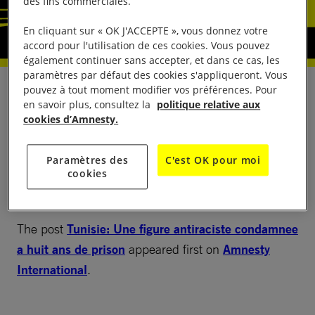
des fins commerciales.
En cliquant sur « OK J'ACCEPTE », vous donnez votre
accord pour l'utilisation de ces cookies. Vous pouvez
également continuer sans accepter, et dans ce cas, les
paramètres par défaut des cookies s'appliqueront. Vous
pouvez à tout moment modifier vos préférences. Pour
Le 19 mars 2026, un tribunal de Tunis a condamné
en savoir plus, consultez la
politique relative aux
Saadia Mosbah, défenseure des droits humains
cookies d’Amnesty.
tunisienne noire et présidente de l’association
antiraciste Mnemty (« Mon rêve »), à huit ans
Paramètres des
C'est OK pour moi
d’emprisonnement après presque deux ans de
cookies
détention provisoire arbitraire.
The post
Tunisie: Une figure antiraciste condamnee
a huit ans de prison
appeared first on
Amnesty
International
.