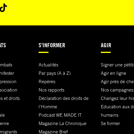
ATS
S'INFORMER
AGIR
ombats
Actualités
Signer une pétit
nifester
Par pays (A à Z)
Agir en ligne
xpression
Repères
Agir près de che
sociation
Nos rapports
Nos campagnes
s et droits
Déclaration des droits de
Changez leur his
l'Homme
Education aux dr
ale
Podcast WE MADE IT
humains
genre
Magazine La Chronique
Se former
 migrants
Magazine Bref