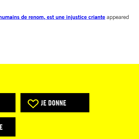
umains de renom, est une injustice criante
appeared
JE DONNE
E