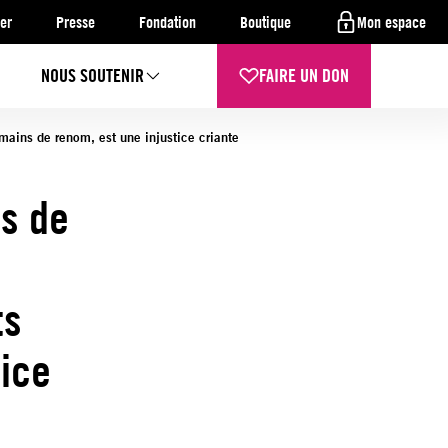
er
Presse
Fondation
Boutique
Mon espace
NOUS SOUTENIR
FAIRE UN DON
ains de renom, est une injustice criante
ns de
ts
ice