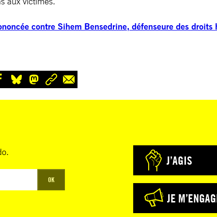
ns aux victimes.
ononcée contre Sihem Bensedrine, défenseure des droits h
do.
J’AGIS
OK
JE M’ENGAG