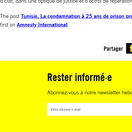
d’État, dans une optique de justice et d’octroi de réparatio
The post
Tunisie. La condamnation à 25 ans de prison pr
first on
Amnesty International
.
Partager
Rester informé·e
Abonnez-vous à notre newsletter heb