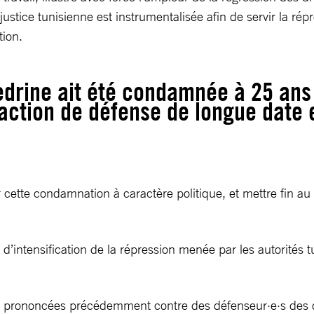
ustice tunisienne est instrumentalisée afin de servir la rép
tion.
edrine ait été condamnée à 25 ans
n action de défense de longue date
cette condamnation à caractère politique, et mettre fin au 
ntensification de la répression menée par les autorités tun
 prononcées précédemment contre des défenseur·e·s des dro