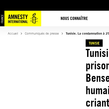
Aller
au
contenu
NOUS CONNAÎTRE
Accueil
Communiqués de presse
Tunisie. La condamnation à 25
TUNISIE
Tunis
priso
Bense
humai
crian