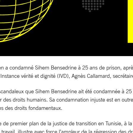
isien a condamné Sihem Bensedrine à 25 ans de prison, aprè
’Instance vérité et dignité (IVD), Agnès Callamard, secrétai
 est scandaleux que Sihem Bensedrine ait été condamnée à 2
r des droits humains. Sa condamnation injuste est en outre 
ons des droits fondamentaux.
de premier plan de la justice de transition en Tunisie, à l
travail, illustre avec force l’ampleur de la régression des d