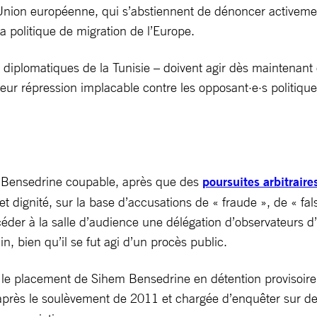
Union européenne, qui s’abstiennent de dénoncer activement
la politique de migration de l’Europe.
diplomatiques de la Tunisie – doivent agir dès maintenant et
 leur répression implacable contre les opposant·e·s politiqu
m Bensedrine coupable, après que des
poursuites arbitraire
et dignité, sur la base d’accusations de « fraude », de « fals
accéder à la salle d’audience une délégation d’observateurs 
n, bien qu’il se fut agi d’un procès public.
le placement de Sihem Bensedrine en détention provisoire ar
près le soulèvement de 2011 et chargée d’enquêter sur des 