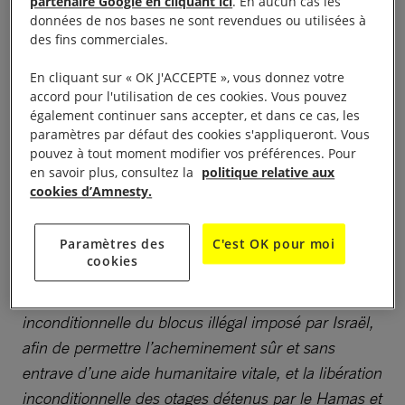
partenaire Google en cliquant ici
. En aucun cas les
«
La priorité la plus urgente est de faire cesser le
données de nos bases ne sont revendues ou utilisées à
des fins commerciales.
génocide perpétré par Israël à Gaza et de libérer
tous les otages civils. Toute initiative visant à garantir
En cliquant sur « OK J'ACCEPTE », vous donnez votre
une paix durable doit être fondée sur le droit
accord pour l'utilisation de ces cookies. Vous pouvez
également continuer sans accepter, et dans ce cas, les
international, respecter les droits humains de toutes
paramètres par défaut des cookies s'appliqueront. Vous
les personnes vivant dans le Territoire palestinien
pouvez à tout moment modifier vos préférences. Pour
occupé et en Israël, et viser à en finir
en savoir plus, consultez la
politique relative aux
cookies d’Amnesty.
immédiatement avec l’occupation illégale et le
système d’apartheid mis en place par Israël
.
Paramètres des
C'est OK pour moi
cookies
«
Les premières mesures immédiates doivent être
un cessez-le-feu permanent, la levée
inconditionnelle du blocus illégal imposé par Israël,
afin de permettre l’acheminement sûr et sans
entrave d’une aide humanitaire vitale, et la libération
inconditionnelle des otages détenus par le Hamas et