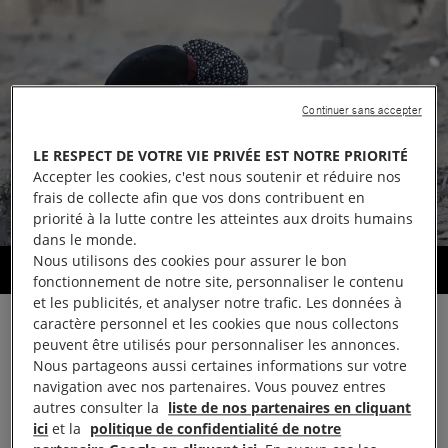
Continuer sans accepter
LE RESPECT DE VOTRE VIE PRIVÉE EST NOTRE PRIORITÉ
Accepter les cookies, c'est nous soutenir et réduire nos
frais de collecte afin que vos dons contribuent en
priorité à la lutte contre les atteintes aux droits humains
dans le monde.
Nous utilisons des cookies pour assurer le bon
Une femme au milieu des gravats à Gaza, le 7 septembre 2025 (Photo :
Khames Alrefi/Anadolu via Getty Images)
fonctionnement de notre site, personnaliser le contenu
et les publicités, et analyser notre trafic. Les données à
caractère personnel et les cookies que nous collectons
En réponse au plan proposé par l’administration
peuvent être utilisés pour personnaliser les annonces.
Trump afin de mettre un terme au conflit à Gaza,
Nous partageons aussi certaines informations sur votre
navigation avec nos partenaires. Vous pouvez entres
Agnès Callamard, secrétaire générale d’Amnesty
autres consulter la
liste de nos partenaires en cliquant
International, a déclaré :
ici
et la
politique de confidentialité de notre