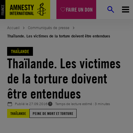
Aller
FAIRE UN DON
au
contenu
Accueil
Communiqués de presse
Thaïlande. Les victimes de la torture doivent être entendues
THAÏLANDE
Thaïlande. Les victimes
de la torture doivent
être entendues
Publié le
27.09.2016
Temps de lecture estimé : 3 minutes
THAÏLANDE
PEINE DE MORT ET TORTURE