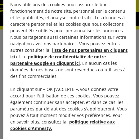
Nous utilisons des cookies pour assurer le bon
fonctionnement de notre site, personnaliser le contenu
et les publicités, et analyser notre trafic. Les données à
caractère personnel et les cookies que nous collectons
peuvent être utilisés pour personnaliser les annonces.
Nous partageons aussi certaines informations sur votre
Ce n’est pas en réduisant au silence les militants
navigation avec nos partenaires. Vous pouvez entres
des droits humains qui attirent l’attention sur les
autres consulter la
liste de nos partenaires en cliquant
ici
et la
politique de confidentialité de notre
violations de ces droits que les autorités pourront
partenaire Google en cliquant ici
. En aucun cas les
résoudre le problème de la torture et des autres
données de nos bases ne sont revendues ou utilisées à
formes de mauvais traitements perpétrés en
des fins commerciales.
Thaïlande, a déclaré Amnesty International le 28
En cliquant sur « OK J'ACCEPTE », vous donnez votre
septembre.
accord pour l'utilisation de ces cookies. Vous pouvez
également continuer sans accepter, et dans ce cas, les
paramètres par défaut des cookies s'appliqueront. Vous
À Bangkok, les autorités thaïlandaises ont empêché
pouvez à tout moment modifier vos préférences. Pour
Amnesty International de procéder au lancement du
en savoir plus, consultez la
politique relative aux
rapport intitulé Make Him Speak by Tomorrow:
cookies d’Amnesty.
Torture and Other Ill-Treatment in Thailand. Ce