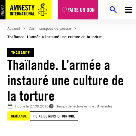
Aller
FAIRE UN DON
au
contenu
Accueil
Communiqués de presse
Thaïlande. L’armée a instauré une culture de la torture
THAÏLANDE
Thaïlande. L’armée a
instauré une culture de
la torture
Publié le
27.09.2016
Temps de lecture estimé : 8 minutes
THAÏLANDE
PEINE DE MORT ET TORTURE