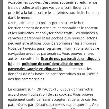
« terrorisme ».
Accepter les cookies, c'est nous soutenir et réduire nos
frais de collecte afin que vos dons contribuent en
priorité à la lutte contre les atteintes aux droits humains
« Si les hostilités militaires ont pris fin, la propension
dans le monde.
du gouvernement syrien à commettre de graves
Nous utilisons des cookies pour assurer le bon
atteintes aux droits humains reste intacte. La torture,
fonctionnement de notre site, personnaliser le contenu
et les publicités, et analyser notre trafic. Les données à
les disparitions forcées et les détentions arbitraires
caractère personnel et les cookies que nous collectons
ou illégales, qui ont contraint de nombreux Syriens à
peuvent être utilisés pour personnaliser les annonces.
chercher refuge à l’étranger, sont plus prégnantes
Nous partageons aussi certaines informations sur votre
navigation avec nos partenaires. Vous pouvez entres
que jamais en Syrie. En outre, le seul fait d’avoir fui
autres consulter la
liste de nos partenaires en cliquant
la Syrie suffit à placer ceux qui rentrent dans le
ici
et la
politique de confidentialité de notre
collimateur des autorités,
a déclaré Marie Forestier,
partenaire Google en cliquant ici
. En aucun cas les
données de nos bases ne sont revendues ou utilisées à
chercheuse sur les droits des personnes réfugiées et
des fins commerciales.
migrantes à Amnesty International.
En cliquant sur « OK J'ACCEPTE », vous donnez votre
accord pour l'utilisation de ces cookies. Vous pouvez
« Les gouvernements qui affirment que la Syrie est
également continuer sans accepter, et dans ce cas, les
désormais un pays sûr choisissent d’ignorer la
paramètres par défaut des cookies s'appliqueront. Vous
réalité sur le terrain, amenant les réfugié·e·s à