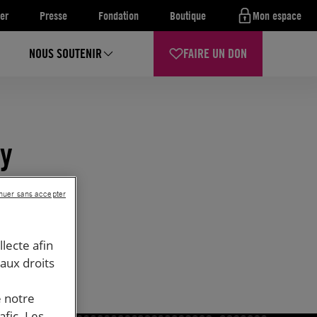
er
Presse
Fondation
Boutique
Mon espace
NOUS SOUTENIR
FAIRE UN DON
ty
ncées
nuer sans accepter
llecte afin
 aux droits
e notre
afic. Les