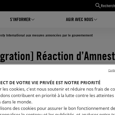
Recherch
S’INFORMER
AGIR AVEC NOUS
sty International aux mesures annoncées par le gouvernement
gration] Réaction d’Amnes
national aux mesures anno
Conti
e gouvernement
PECT DE VOTRE VIE PRIVÉE EST NOTRE PRIORITÉ
 les cookies, c'est nous soutenir et réduire nos frais de co
11.2019
Temps de lecture estimé : 2 minutes
dons contribuent en priorité à la lutte contre les atteintes
GIÉS ET MIGRANTS
 dans le monde.
ilisons des cookies pour assurer le bon fonctionnement d
rsonnaliser le contenu et les publicités, et analyser notre tr