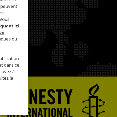
s peuvent
ssi
 Vous
iquant ici
 en
endues ou
tilisation
et dans ce
pouvez à
ltez la