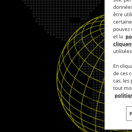
données
être uti
certaine
pouvez e
et la
po
cliquant
utilisée
En cliqu
de ces 
cas, les
tout mom
politi