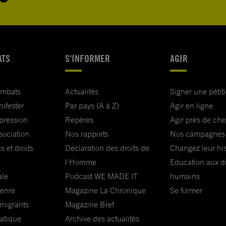
ATS
S'INFORMER
AGIR
ombats
Actualités
Signer une pétit
nifester
Par pays (A à Z)
Agir en ligne
xpression
Repères
Agir près de che
sociation
Nos rapports
Nos campagnes
s et droits
Déclaration des droits de
Changez leur his
l'Homme
Education aux dr
ale
Podcast WE MADE IT
humains
genre
Magazine La Chronique
Se former
 migrants
Magazine Bref
matique
Archive des actualités