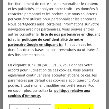
fonctionnement de notre site, personnaliser le contenu
viol, d’esclavage sexuel, d’autres formes de violence
et les publicités, et analyser notre trafic. Les données à
sexuelle, d’asservissement, d’extermination et de
caractère personnel et les cookies que nous collectons
persécution.
peuvent être utilisés pour personnaliser les annonces.
Nous partageons aussi certaines informations sur votre
navigation avec nos partenaires. Vous pouvez entres
Des centaines de milliers d’enfants ont été déplacés
autres consulter la
liste de nos partenaires en cliquant
et beaucoup ont été exposés de façon répétée au
ici
et la
politique de confidentialité de notre
risque de mort et de blessure au cours des attaques
partenaire Google en cliquant ici
. En aucun cas les
données de nos bases ne sont revendues ou utilisées à
ou pendant leur fuite. Un nombre incalculable
des fins commerciales.
d’entre eux ont été rendus orphelin·e·s. Les
personnes en situation de handicap et les
En cliquant sur « OK J'ACCEPTE », vous donnez votre
accord pour l'utilisation de ces cookies. Vous pouvez
personnes âgées ont été confrontées à des risques
également continuer sans accepter, et dans ce cas, les
considérables, tels que des attaques ciblées,
paramètres par défaut des cookies s'appliqueront. Vous
l’abandon et l’impossibilité de bénéficier de l’aide
pouvez à tout moment modifier vos préférences. Pour
en savoir plus, consultez la
politique relative aux
essentielle dont elles avaient besoin.
cookies d’Amnesty.
Au fil de leurs attaques dans le Darfour