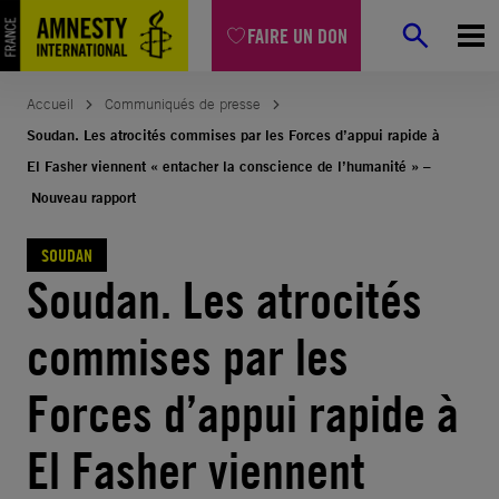
Aller
FAIRE UN DON
au
contenu
Accueil
Communiqués de presse
Soudan. Les atrocités commises par les Forces d’appui rapide à
El Fasher viennent « entacher la conscience de l’humanité » –
Nouveau rapport
SOUDAN
Soudan. Les atrocités
commises par les
Forces d’appui rapide à
El Fasher viennent