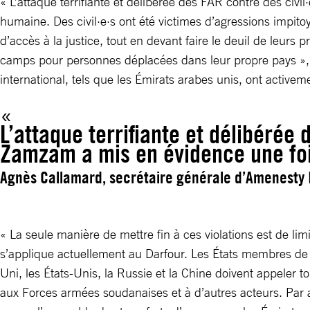
« L’attaque terrifiante et délibérée des FAR contre des ci
humaine. Des civil·e·s ont été victimes d’agressions impitoy
d’accès à la justice, tout en devant faire le deuil de leurs
camps pour personnes déplacées dans leur propre pays », a
international, tels que les Émirats arabes unis, ont active
L’attaque terrifiante et délibérée
Zamzam a mis en évidence une foi
Agnès Callamard, secrétaire générale d’Amenesty 
« La seule manière de mettre fin à ces violations est de lim
s’applique actuellement au Darfour. Les États membres de 
Uni, les États-Unis, la Russie et la Chine doivent appeler t
aux Forces armées soudanaises et à d’autres acteurs. Par a