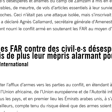
vil·e·s désespérés et affamés du camp de Zamzam a mis en é
ables, de meurtre, de vols d’articles essentiels à leur surv
 proches. Ceci n’était pas une attaque isolée, mais s’inscri
 déclaré Agnès Callamard, secrétaire générale d’Amenesty 
ment nourri le conflit armé en soutenant les FAR au moyen d
 des FAR contre des civil·e·s dése
s de plus leur mépris alarmant po
International
iter l’afflux d’armes vers les parties au conflit, en étenda
l’Union africaine, de l’Union européenne et de l’Autorité
ous les pays, et en premier lieu les Émirats arabes unis, à 
illeurs, compte tenu du risque élevé que des armes soient 