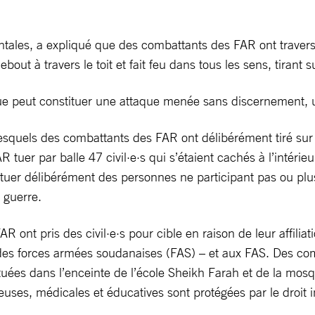
les, a expliqué que des combattants des FAR ont traversé 
ut à travers le toit et fait feu dans tous les sens, tirant s
ique peut constituer une attaque menée sans discernement, u
squels des combattants des FAR ont délibérément tiré sur d
tuer par balle 47 civil·e·s qui s’étaient cachés à l’intérieu
 tuer délibérément des personnes ne participant pas ou plus
 guerre.
ont pris des civil·e·s pour cible en raison de leur affiliat
des forces armées soudanaises (FAS) – et aux FAS. Des com
tuées dans l’enceinte de l’école Sheikh Farah et de la m
gieuses, médicales et éducatives sont protégées par le droit i