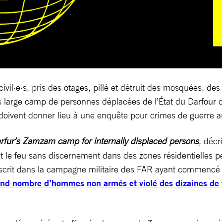
vil·e·s, pris des otages, pillé et détruit des mosquées, de
s large camp de personnes déplacées de l’État du Darfour 
oivent donner lieu à une enquête pour crimes de guerre au 
arfur’s Zamzam camp for internally displaced persons
, décr
t le feu sans discernement dans des zones résidentielles p
inscrit dans la campagne militaire des FAR ayant commencé 
and nombre d’hommes non armés et violé des dizaines de 