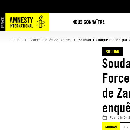
Aller
au
contenu
NOUS CONNAÎTRE
Accueil
Communiqués de presse
Soudan. L’attaque menée par l
SOUDAN
Souda
Force
de Za
enquê
Publié le
04.
SOUDAN
JUST