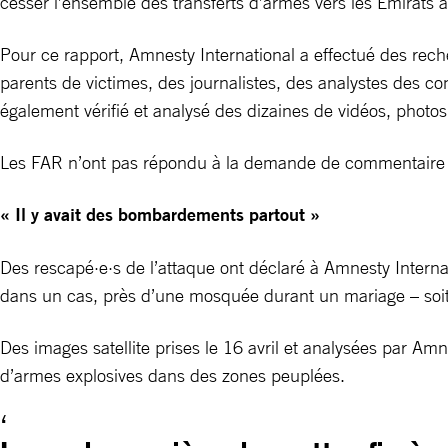
cesser l’ensemble des transferts d’armes vers les Émirats a
Pour ce rapport, Amnesty International a effectué des reche
parents de victimes, des journalistes, des analystes des con
également vérifié et analysé des dizaines de vidéos, photos 
Les FAR n’ont pas répondu à la demande de commentaire f
« Il y avait des bombardements partout »
Des rescapé·e·s de l’attaque ont déclaré à Amnesty Internat
dans un cas, près d’une mosquée durant un mariage – soit 
Des images satellite prises le 16 avril et analysées par Amn
d’armes explosives dans des zones peuplées.