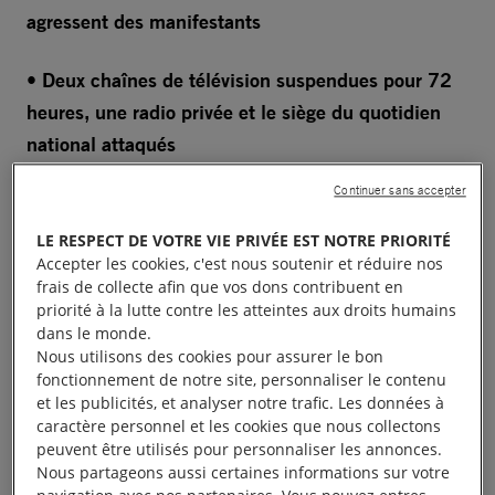
agressent des manifestants
• Deux chaînes de télévision suspendues pour 72
heures, une radio privée et le siège du quotidien
national attaqués
Continuer sans accepter
Les autorités sénégalaises doivent immédiatement
cesser les arrestations arbitraires d’opposants et
LE RESPECT DE VOTRE VIE PRIVÉE EST NOTRE PRIORITÉ
d’activistes, respecter la liberté de réunion pacifique
Accepter les cookies, c'est nous soutenir et réduire nos
frais de collecte afin que vos dons contribuent en
et la liberté d’expression, et faire la lumière sur la
priorité à la lutte contre les atteintes aux droits humains
présence d’hommes armés de gourdins aux côtés
dans le monde.
des forces de sécurité, a déclaré Amnesty
Nous utilisons des cookies pour assurer le bon
fonctionnement de notre site, personnaliser le contenu
International aujourd’hui.
et les publicités, et analyser notre trafic. Les données à
caractère personnel et les cookies que nous collectons
L’opposant Ousmane Sonko a été arrêté le 3 mars à
peuvent être utilisés pour personnaliser les annonces.
Nous partageons aussi certaines informations sur votre
Dakar la capitale et inculpé pour troubles à l’ordre