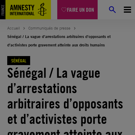
Aller
FAIRE UN DON
au
contenu
Accueil
Communiqués de presse
Sénégal / La vague d’arrestations arbitraires d’opposants et
d’activistes porte gravement atteinte aux droits humains
SÉNÉGAL
Sénégal / La vague
d’arrestations
arbitraires d’opposants
et d’activistes porte
gravement atteinte aux