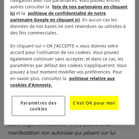
navigation avec nos partenaires. Vous pouvez entres
public et participation à une manifestation non
autres consulter la
liste de nos partenaires en cliquant
autorisée alors qu’il se rendait au tribunal pour
ici
et la
politique de confidentialité de notre
partenaire Google en cliquant ici
. En aucun cas les
répondre à une convocation d’un juge d’instruction
données de nos bases ne sont revendues ou utilisées à
dans le cadre d’une plainte sur une affaire pénale
des fins commerciales.
distincte. Suite à son arrestation, des heurts entre
En cliquant sur « OK J'ACCEPTE », vous donnez votre
les soutiens de l’opposant et les forces de sécurité
accord pour l'utilisation de ces cookies. Vous pouvez
ont été notés dans plusieurs villes du pays,
également continuer sans accepter, et dans ce cas, les
occasionnant de nouvelles arrestations et des
paramètres par défaut des cookies s'appliqueront. Vous
pouvez à tout moment modifier vos préférences. Pour
scènes de pillages, et la mort d’un manifestant.
en savoir plus, consultez la
politique relative aux
cookies d’Amnesty.
« Ousmane Sonko se dirigeait vers le tribunal à la
suite d’une convocation de l’autorité judiciaire,
Paramètres des
C'est OK pour moi
lorsqu’il a été arbitrairement arrêté dû à la présence
cookies
sur son itinéraire de manifestants et sympathisants.
Les charges de trouble à l’ordre public et de
manifestation non autorisée qui pèsent sur lui