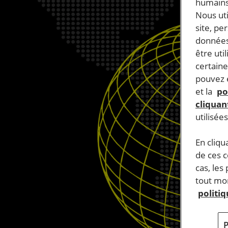
humains
Nous ut
site, pe
données
être uti
certaine
pouvez e
et la
po
cliquant
utilisée
En cliqu
de ces 
cas, les
tout mom
politi