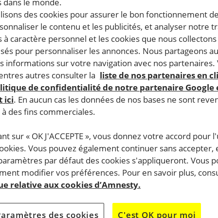
 dans le monde.
ilisons des cookies pour assurer le bon fonctionnement d
rsonnaliser le contenu et les publicités, et analyser notre tr
 à caractère personnel et les cookies que nous collecton
lisés pour personnaliser les annonces. Nous partageons au
s informations sur votre navigation avec nos partenaires.
ntres autres consulter la
liste de nos partenaires en cl
litique de confidentialité de notre partenaire Google
 ici
. En aucun cas les données de nos bases ne sont rev
s à des fins commerciales.
ant sur « OK J'ACCEPTE », vous donnez votre accord pour l'u
cookies. Vous pouvez également continuer sans accepter, 
 paramètres par défaut des cookies s'appliqueront. Vous 
ent modifier vos préférences. Pour en savoir plus, consu
que relative aux cookies d’Amnesty.
Paramètres des cookies
C'est OK pour moi