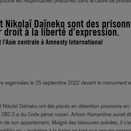
 justice les responsables présumés dans le cadre de procès
 Nikolaï Daïneko sont des prisonni
droit à la liberté d’expression.
t l’Asie centrale à Amnesty International
uerre organisées le 25 septembre 2022 devant le monument 
ikolaï Daïneko ont été placés en détention provisoire en t
cle 282.2-a du Code pénal russe). Artiom Kamardine aurait é
tion de son appartement. Malgré des blessures avérées, il s’
difiée en « incitation à la haine en tant que groupe organi