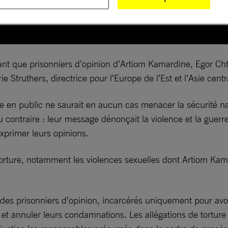
nt que prisonniers d’opinion d’Artiom Kamardine, Egor Cht
 Struthers, directrice pour l’Europe de l’Est et l’Asie centr
e en public ne saurait en aucun cas menacer la sécurité n
au contraire : leur message dénonçait la violence et la guer
xprimer leurs opinions.
torture, notamment les violences sexuelles dont Artiom Kama
s prisonniers d’opinion, incarcérés uniquement pour avoir e
et annuler leurs condamnations. Les allégations de torture 