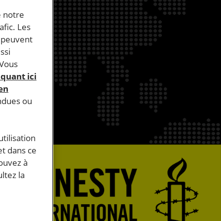
e notre
afic. Les
s peuvent
ssi
 Vous
iquant ici
 en
endues ou
tilisation
et dans ce
pouvez à
ltez la