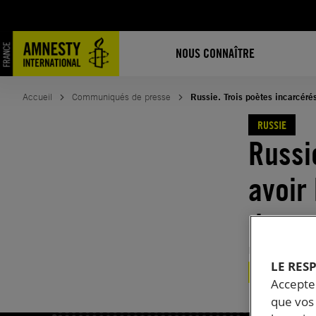
Aller
au
contenu
NOUS CONNAÎTRE
Accueil
Communiqués de presse
Russie. Trois poètes incarcérés
RUSSIE
Russi
avoir
des p
Publié le
26.
LE RES
RUSSIE
LIBE
Accepter
que vos 