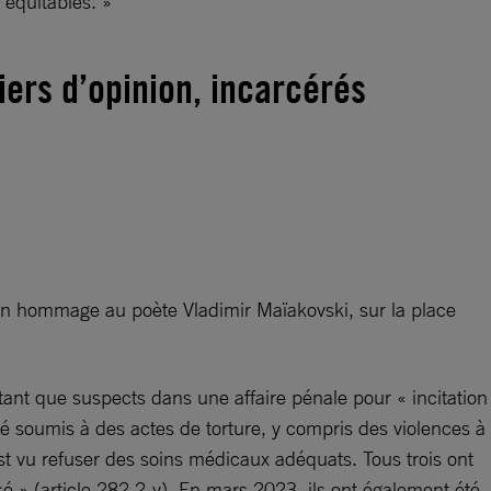
 équitables. »
ers d’opinion, incarcérés
en hommage au poète Vladimir Maïakovski, sur la place
ant que suspects dans une affaire pénale pour « incitation
té soumis à des actes de torture, y compris des violences à
est vu refuser des soins médicaux adéquats. Tous trois ont
sé » (article 282.2-v). En mars 2023, ils ont également été