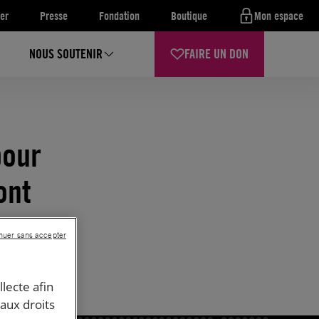
er
Presse
Fondation
Boutique
Mon espace
NOUS SOUTENIR
FAIRE UN DON
pour
ont
nuer sans accepter
llecte afin
 aux droits