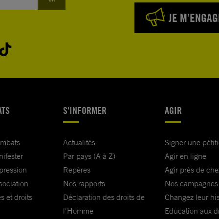
JE M’ENGAG
ATS
S'INFORMER
AGIR
ombats
Actualités
Signer une pétit
nifester
Par pays (A à Z)
Agir en ligne
xpression
Repères
Agir près de che
sociation
Nos rapports
Nos campagnes
s et droits
Déclaration des droits de
Changez leur his
l'Homme
Education aux dr