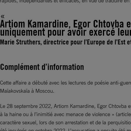
rapides, indépendantes et efficaces, en vue de traduire en
Artiom Kamardine, Egor Chtovba et
uniquement pour avoir exercé leur 
Marie Struthers, directrice pour l’Europe de l’Est e
Complément d’information
Cette affaire a débuté avec les lectures de poésie anti-g
Maïakovskaïa à Moscou.
Le 28 septembre 2022, Artiom Kamardine, Egor Chtovba et N
à la haine ou à l’inimitié avec menace de violence » (arti
caractère sexuel, lors de son arrestation et de la perquisi
été inculpés en octobre 2022. L’accusation a ensuite été mo