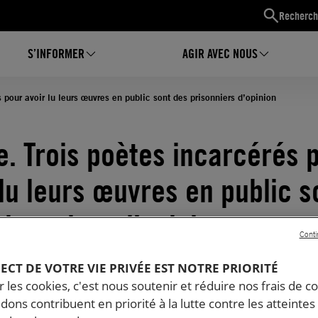
Recherch
S’INFORMER
AGIR AVEC NOUS
 pour avoir lu leurs œuvres en public sont des prisonniers d’opinion
e. Trois poètes incarcérés 
 lu leurs œuvres en public s
risonniers d’opinion
Conti
03.2026
Temps de lecture estimé : 3 minutes
PECT DE VOTRE VIE PRIVÉE EST NOTRE PRIORITÉ
RTÉ D'EXPRESSION
 les cookies, c'est nous soutenir et réduire nos frais de co
dons contribuent en priorité à la lutte contre les atteintes