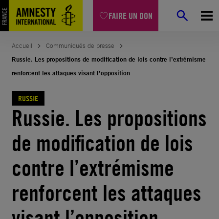
Aller
FAIRE UN DON
au
contenu
Accueil
Communiqués de presse
Russie. Les propositions de modification de lois contre l’extrémisme
renforcent les attaques visant l’opposition
RUSSIE
Russie. Les propositions
de modification de lois
contre l’extrémisme
renforcent les attaques
visant l’opposition