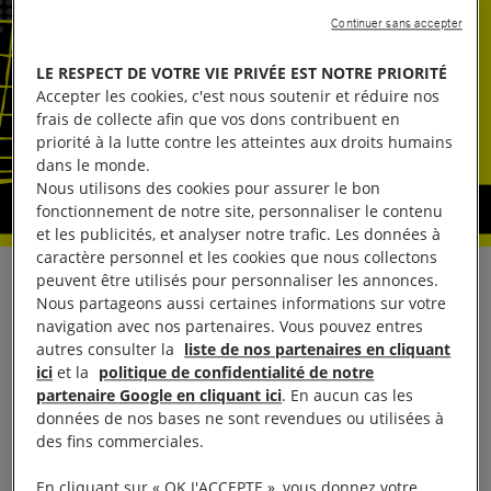
Continuer sans accepter
LE RESPECT DE VOTRE VIE PRIVÉE EST NOTRE PRIORITÉ
Accepter les cookies, c'est nous soutenir et réduire nos
frais de collecte afin que vos dons contribuent en
priorité à la lutte contre les atteintes aux droits humains
dans le monde.
Nous utilisons des cookies pour assurer le bon
fonctionnement de notre site, personnaliser le contenu
et les publicités, et analyser notre trafic. Les données à
caractère personnel et les cookies que nous collectons
peuvent être utilisés pour personnaliser les annonces.
Réagissant aux récentes modifications du droit
Nous partageons aussi certaines informations sur votre
russe, en particulier à un nouveau projet de loi
navigation avec nos partenaires. Vous pouvez entres
permettant de désigner toute communauté ou
autres consulter la
liste de nos partenaires en cliquant
ici
et la
politique de confidentialité de notre
organisation comme « extrémiste » sans décision de
partenaire Google en cliquant ici
. En aucun cas les
justice, et à un autre projet de loi prévoyant des
données de nos bases ne sont revendues ou utilisées à
sanctions administratives pour le simple fait de
des fins commerciales.
rechercher ou de consulter des « contenus
En cliquant sur « OK J'ACCEPTE », vous donnez votre