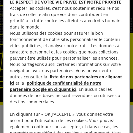
LE RESPECT DE VOTRE VIE PRIVÉE EST NOTRE PRIORITÉ
Accepter les cookies, c'est nous soutenir et réduire nos
frais de collecte afin que vos dons contribuent en
priorité à la lutte contre les atteintes aux droits humains
dans le monde.
Nous utilisons des cookies pour assurer le bon
fonctionnement de notre site, personnaliser le contenu
et les publicités, et analyser notre trafic. Les données à
caractère personnel et les cookies que nous collectons
peuvent être utilisés pour personnaliser les annonces.
Nous partageons aussi certaines informations sur votre
navigation avec nos partenaires. Vous pouvez entres
autres consulter la
liste de nos partenaires en cliquant
ici
et la
politique de confidentialité de notre
partenaire Google en cliquant ici
. En aucun cas les
données de nos bases ne sont revendues ou utilisées à
des fins commerciales.
En cliquant sur « OK J'ACCEPTE », vous donnez votre
En réaction aux mesures prises par le ministère
accord pour l'utilisation de ces cookies. Vous pouvez
russe de la Justice en vue d’interdire en tant
également continuer sans accepter, et dans ce cas, les
paramètres par défaut des cookies s'appliqueront. Vous