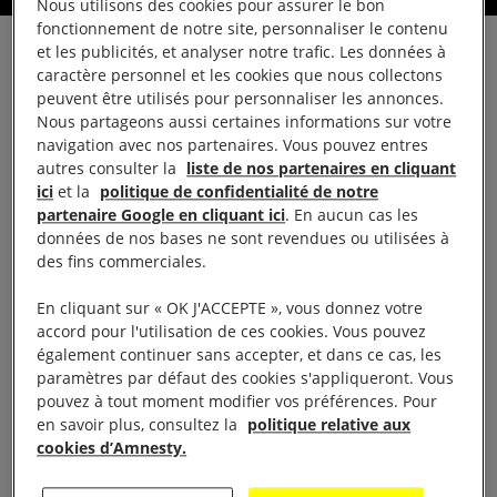
Nous utilisons des cookies pour assurer le bon
fonctionnement de notre site, personnaliser le contenu
et les publicités, et analyser notre trafic. Les données à
En réaction à la décision prise par les autorités
caractère personnel et les cookies que nous collectons
russes de bloquer l’accès au site Internet en langue
peuvent être utilisés pour personnaliser les annonces.
russe d’Amnesty International, dans le cadre de
Nous partageons aussi certaines informations sur votre
navigation avec nos partenaires. Vous pouvez entres
l’offensive du Kremlin contre la liberté d’expression
autres consulter la
liste de nos partenaires en cliquant
qui fait suite à l’invasion de l’Ukraine par la Russie,
ici
et la
politique de confidentialité de notre
Marie Struthers, directrice pour l’Europe de l’Est et
partenaire Google en cliquant ici
. En aucun cas les
données de nos bases ne sont revendues ou utilisées à
l’Asie centrale à Amnesty International, a déclaré :
des fins commerciales.
«
La population russe a le droit de rechercher, de
En cliquant sur « OK J'ACCEPTE », vous donnez votre
recevoir et de transmettre des informations et des
accord pour l'utilisation de ces cookies. Vous pouvez
également continuer sans accepter, et dans ce cas, les
idées de toute sorte et depuis toutes les sources
paramètres par défaut des cookies s'appliqueront. Vous
possibles. En bloquant l’accès au site Internet en
pouvez à tout moment modifier vos préférences. Pour
langue russe d’Amnesty International, ainsi qu’aux
en savoir plus, consultez la
politique relative aux
cookies d’Amnesty.
sites de nombreuses autres organisations de
défense des droits humains, de médias