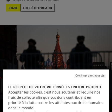
RUSSIE
LIBERTÉ D'EXPRESSION
Continuer sans accepter
LE RESPECT DE VOTRE VIE PRIVÉE EST NOTRE PRIORITÉ
Accepter les cookies, c'est nous soutenir et réduire nos
frais de collecte afin que vos dons contribuent en
priorité à la lutte contre les atteintes aux droits humains
Deux policiers russes dans l'ombre bloquent l'accès à la place Rouge à Moscou
le 2 mars 2022 /
dans le monde.
© Kirill Kudryavtsev via AFP