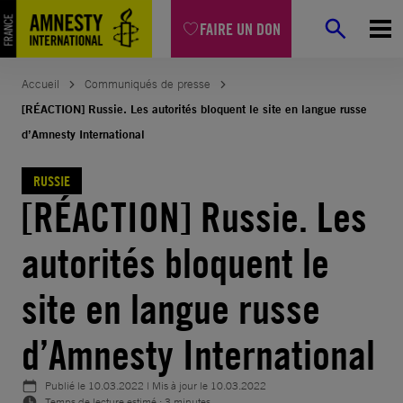
Aller
FAIRE UN DON
au
contenu
Accueil
Communiqués de presse
[RÉACTION] Russie. Les autorités bloquent le site en langue russe
d’Amnesty International
RUSSIE
[RÉACTION] Russie. Les
autorités bloquent le
site en langue russe
d’Amnesty International
Publié le
10.03.2022
| Mis à jour le
10.03.2022
Temps de lecture estimé : 3 minutes