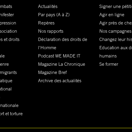
ombats
Actualités
Signer une pétit
nifester
Par pays (A à Z)
Agir en ligne
xpression
Repères
Agir près de che
sociation
Nos rapports
Nos campagnes
s et droits
Déclaration des droits de
Changez leur his
l'Homme
Education aux dr
ale
Podcast WE MADE IT
humains
genre
Magazine La Chronique
Se former
 migrants
Magazine Bref
matique
Archive des actualités
ational
e
rnationale
t et torture