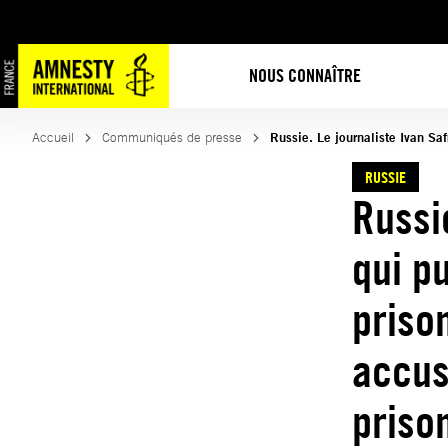
Aller
au
contenu
NOUS CONNAÎTRE
Accueil
Communiqués de presse
Russie. Le journaliste Ivan Sa
RUSSIE
Russi
qui p
priso
accus
priso