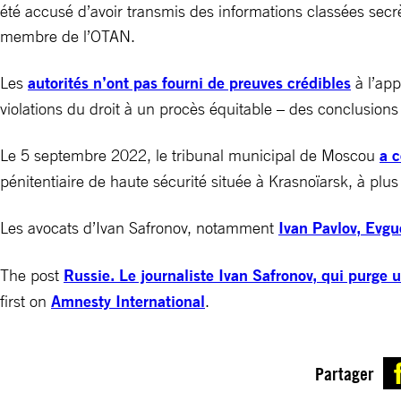
été accusé d’avoir transmis des informations classées secr
membre de l’OTAN.
Les
autorités n’ont pas fourni de preuves crédibles
à l’app
violations du droit à un procès équitable – des conclusio
Le 5 septembre 2022, le tribunal municipal de Moscou
a 
pénitentiaire de haute sécurité située à Krasnoïarsk, à p
Les avocats d’Ivan Safronov, notamment
Ivan Pavlov, Evg
The post
Russie. Le journaliste Ivan Safronov, qui purge 
first on
Amnesty International
.
Partager