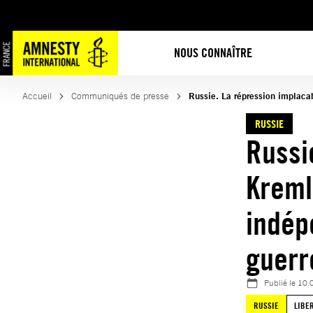
Aller
au
contenu
NOUS CONNAÎTRE
Accueil
Communiqués de presse
Russie. La répression implaca
RUSSIE
Russi
Kreml
indép
guerr
Publié le
10.
RUSSIE
LIBE