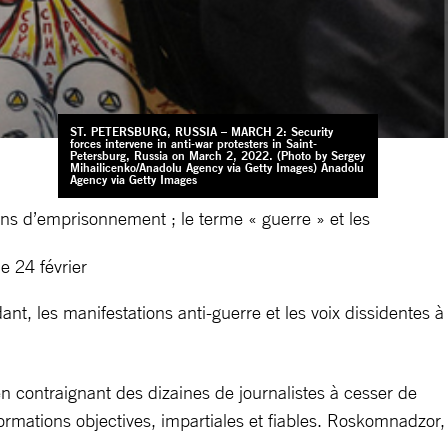
ST. PETERSBURG, RUSSIA – MARCH 2: Security
forces intervene in anti-war protesters in Saint-
Petersburg, Russia on March 2, 2022. (Photo by Sergey
Mihailicenko/Anadolu Agency via Getty Images) Anadolu
Agency via Getty Images
ns d’emprisonnement ; le terme « guerre » et les
e 24 février
t, les manifestations anti-guerre et les voix dissidentes à
n contraignant des dizaines de journalistes à cesser de
formations objectives, impartiales et fiables. Roskomnadzor,