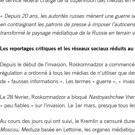
le service fédéral chargé de la supervision des médias en R
«
Depuis 20 ans, les autorités russes mènent une guerre sec
en contraignant les patrons de presse à imposer l’autocensu
transformé le paysage médiatique de la Russie en terrain
Les reportages critiques et les réseaux sociaux réduits au
Depuis le début de l’invasion, Roskomnadzor a commencé à ét
régulation a ordonné à tous les médias de n’utiliser que des
de « fausses informations ». Les termes « guerre », « invasi
Le 28 février, Roskomnadzor a bloqué
Nastoyashchee Vre
« peu fiables » sur l’invasion. Le 1er mars, presque tous l
Au cours des jours qui ont suivi, le Kremlin a censuré du
Moscou, Meduza
basée en Lettonie, les organes médiatiqu