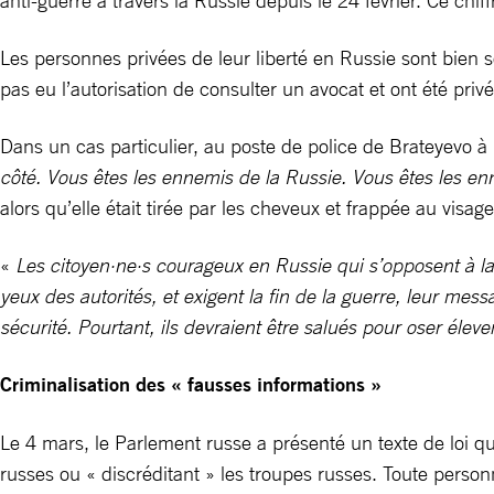
anti-guerre à travers la Russie depuis le 24 février. Ce chi
Les personnes privées de leur liberté en Russie sont bien 
pas eu l’autorisation de consulter un avocat et ont été privé
Dans un cas particulier, au poste de police de Brateyevo à 
côté. Vous êtes les ennemis de la Russie. Vous êtes les e
alors qu’elle était tirée par les cheveux et frappée au visag
«
Les citoyen·ne·s courageux en Russie qui s’opposent à la
yeux des autorités, et exigent la fin de la guerre, leur mes
sécurité. Pourtant, ils devraient être salués pour oser élever 
Criminalisation des « fausses informations »
Le 4 mars, le Parlement russe a présenté un texte de loi qu
russes ou « discréditant » les troupes russes. Toute pers