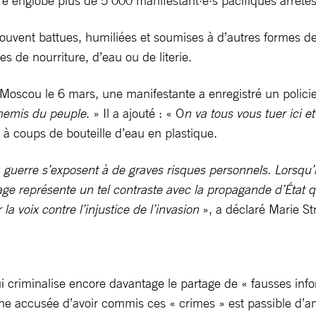
ffre englobe plus de 5 000 manifestant·e·s pacifiques arrêté
souvent battues, humiliées et soumises à d’autres formes d
es de nourriture, d’eau ou de literie.
Moscou le 6 mars, une manifestante a enregistré un policier 
nnemis du peuple
. » Il a ajouté : « O
n va tous vous tuer ici 
e à coups de bouteille d’eau en plastique.
 guerre s’exposent à de graves risques personnels. Lorsqu’
sage représente un tel contraste avec la propagande d’État q
la voix contre l’injustice de l’invasion
», a déclaré Marie St
i criminalise encore davantage le partage de « fausses info
onne accusée d’avoir commis ces « crimes » est passible d’