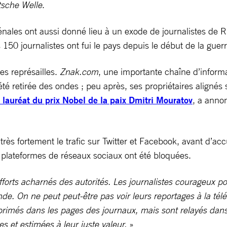
sche Welle
.
énales ont aussi donné lieu à un exode de journalistes de 
150 journalistes ont fui le pays depuis le début de la guerr
s représailles.
Znak.com
, une importante chaîne d’informa
été retirée des ondes ; peu après, ses propriétaires alignés
e lauréat du prix Nobel de la paix Dmitri Mouratov
, a annon
s fortement le trafic sur Twitter et Facebook, avant d’accu
x plateformes de réseaux sociaux ont été bloquées.
fforts acharnés des autorités. Les journalistes courageux pou
e. On ne peut peut-être pas voir leurs reportages à la télévi
primés dans les pages des journaux, mais sont relayés dans
s et estimées à leur juste valeur.
»