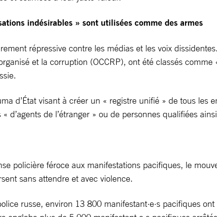
nisations indésirables » sont utilisées comme des armes
irement répressive contre les médias et les voix dissidente
e organisé et la corruption (OCCRP), ont été classés comme «
ssie.
uma d’État visant à créer un « registre unifié » de tous l
« d’agents de l’étranger » ou de personnes qualifiées ainsi à
nse policière féroce aux manifestations pacifiques, le mou
rsent sans attendre et avec violence.
police russe, environ 13 800 manifestant·e·s pacifiques ont