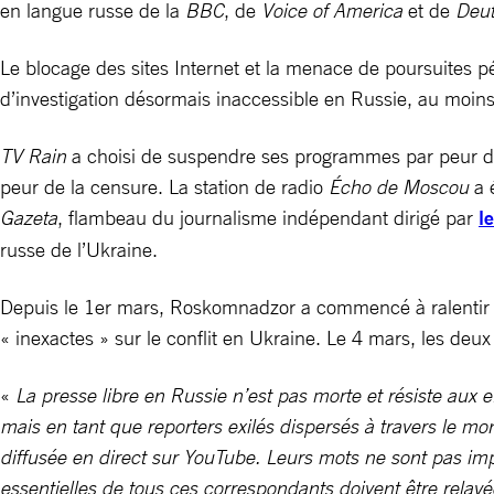
en langue russe de la
BBC
, de
Voice of America
et de
Deut
Le blocage des sites Internet et la menace de poursuites p
d’investigation désormais inaccessible en Russie, au moins 
TV Rain
a choisi de suspendre ses programmes par peur de
peur de la censure. La station de radio
Écho de Moscou
a 
Gazeta
, flambeau du journalisme indépendant dirigé par
l
russe de l’Ukraine.
Depuis le 1er mars, Roskomnadzor a commencé à ralentir trè
« inexactes » sur le conflit en Ukraine. Le 4 mars, les deu
«
La presse libre en Russie n’est pas morte et résiste aux e
mais en tant que reporters exilés dispersés à travers le mond
diffusée en direct sur YouTube. Leurs mots ne sont pas im
essentielles de tous ces correspondants doivent être relayée