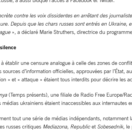
ussie, a aussi bloqué l’accès à Facebook et Twitter.
rète contre les voix dissidentes en arrêtant des journalist
re. Depuis que les chars russes sont entrés en Ukraine, ell
 vague
», a déclaré Marie Struthers, directrice du programme
 silence
ablir une censure analogue à celle des zones de conflit pou
 sources d’information officielles, approuvées par l’État, a
on » et « attaque » étaient tous interdits pour décrire les a
mya
(Temps présents), une filiale de Radio Free Europe/Radi
es médias ukrainiens étaient inaccessibles aux internautes 
rement tout une série de médias indépendants, notamment la
es russes critiques
Mediazona
,
Republic
et
Sobesednik
, le