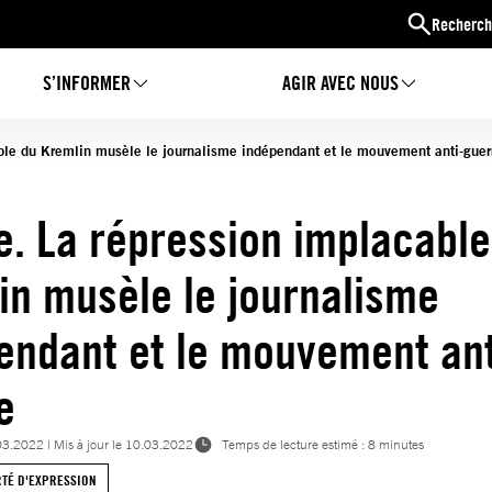
Recherch
S’INFORMER
AGIR AVEC NOUS
ble du Kremlin musèle le journalisme indépendant et le mouvement anti-guer
e. La répression implacable
in musèle le journalisme
endant et le mouvement ant
e
03.2022
| Mis à jour le
10.03.2022
Temps de lecture estimé : 8 minutes
RTÉ D'EXPRESSION