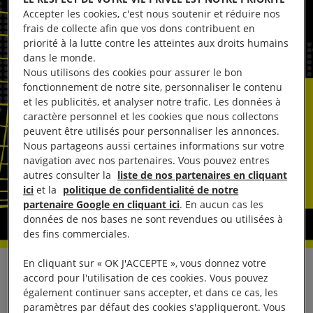
Accepter les cookies, c'est nous soutenir et réduire nos
frais de collecte afin que vos dons contribuent en
priorité à la lutte contre les atteintes aux droits humains
dans le monde.
Nous utilisons des cookies pour assurer le bon
fonctionnement de notre site, personnaliser le contenu
et les publicités, et analyser notre trafic. Les données à
caractère personnel et les cookies que nous collectons
peuvent être utilisés pour personnaliser les annonces.
Nous partageons aussi certaines informations sur votre
navigation avec nos partenaires. Vous pouvez entres
autres consulter la
liste de nos partenaires en cliquant
ici
et la
politique de confidentialité de notre
partenaire Google en cliquant ici
. En aucun cas les
données de nos bases ne sont revendues ou utilisées à
des fins commerciales.
En cliquant sur « OK J'ACCEPTE », vous donnez votre
Réagissant à l’annonce selon laquelle le parquet
accord pour l'utilisation de ces cookies. Vous pouvez
également continuer sans accepter, et dans ce cas, les
général de Russie a demandé à la Cour suprême de
paramètres par défaut des cookies s'appliqueront. Vous