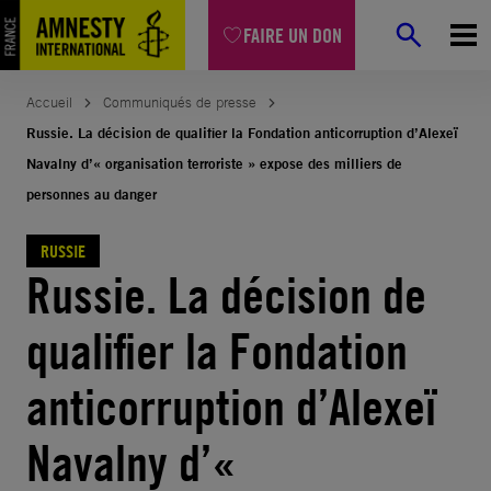
Aller
FAIRE UN DON
au
contenu
Accueil
Communiqués de presse
Russie. La décision de qualifier la Fondation anticorruption d’Alexeï
Navalny d’« organisation terroriste » expose des milliers de
personnes au danger
RUSSIE
Russie. La décision de
qualifier la Fondation
anticorruption d’Alexeï
Navalny d’«