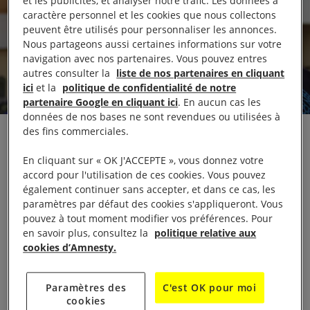
et les publicités, et analyser notre trafic. Les données à
caractère personnel et les cookies que nous collectons
peuvent être utilisés pour personnaliser les annonces.
Nous partageons aussi certaines informations sur votre
navigation avec nos partenaires. Vous pouvez entres
autres consulter la
liste de nos partenaires en cliquant
ici
et la
politique de confidentialité de notre
partenaire Google en cliquant ici
. En aucun cas les
données de nos bases ne sont revendues ou utilisées à
des fins commerciales.
Réagissant à l’ouverture d’une procédure judiciaire
à l’encontre d’Armel Sayo, l’ancien chef du groupe
En cliquant sur « OK J'ACCEPTE », vous donnez votre
accord pour l'utilisation de ces cookies. Vous pouvez
armé rebelle Révolution et Justice (RJ), Marceau
également continuer sans accepter, et dans ce cas, les
Sivieude, directeur régional par intérim d’Amnesty
paramètres par défaut des cookies s'appliqueront. Vous
International pour l’Afrique de l’Ouest et l’Afrique
pouvez à tout moment modifier vos préférences. Pour
en savoir plus, consultez la
politique relative aux
centrale, a déclaré :
cookies d’Amnesty.
« L’arrestation d’Armel Sayo doit rappeler que les
Paramètres des
C'est OK pour moi
atrocités commises entre 2014 et 2019 par le
cookies