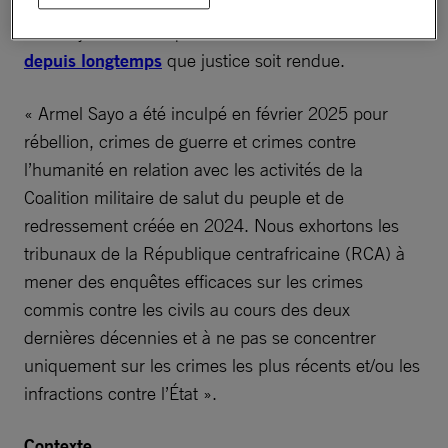
mouvement Révolution et Justice n’ont toujours pas
fait l’objet d’une enquête. Les victimes
attendent
depuis longtemps
que justice soit rendue.
« Armel Sayo a été inculpé en février 2025 pour
rébellion, crimes de guerre et crimes contre
l’humanité en relation avec les activités de la
Coalition militaire de salut du peuple et de
redressement créée en 2024. Nous exhortons les
tribunaux de la République centrafricaine (RCA) à
mener des enquêtes efficaces sur les crimes
commis contre les civils au cours des deux
dernières décennies et à ne pas se concentrer
uniquement sur les crimes les plus récents et/ou les
infractions contre l’État ».
Contexte