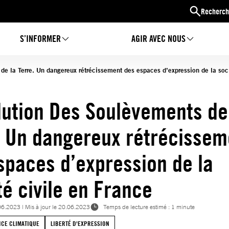
Recherch
S’INFORMER
AGIR AVEC NOUS
de la Terre. Un dangereux rétrécissement des espaces d’expression de la soci
lution Des Soulèvements de
. Un dangereux rétrécissem
spaces d’expression de la
té civile en France
06.2023
| Mis à jour le
20.06.2023
Temps de lecture estimé : 1 minute
ICE CLIMATIQUE
LIBERTÉ D'EXPRESSION