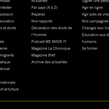
ombats
Actualités
Signer une pétit
nifester
Par pays (A à Z)
Agir en ligne
xpression
Repères
Agir près de che
sociation
Nos rapports
Nos campagnes
s et droits
Déclaration des droits de
Changez leur his
l'Homme
Education aux dr
ale
Podcast WE MADE IT
humains
genre
Magazine La Chronique
Se former
 migrants
Magazine Bref
matique
Archive des actualités
ational
e
rnationale
t et torture