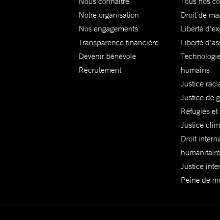
Nous connaître
Tous nos c
Notre organisation
Droit de ma
Nos engagements
Liberté d'e
Transparence financière
Liberté d'as
Devenir bénévole
Technologie
Recrutement
humains
Justice raci
Justice de 
Réfugiés et
Justice cli
Droit intern
humanitair
Justice inte
Peine de mor