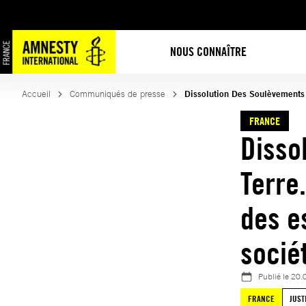
Aller
au
contenu
NOUS CONNAÎTRE
Accueil
Communiqués de presse
Dissolution Des Soulèvements 
FRANCE
Disso
Terre
des e
socié
Publié le
20.
FRANCE
JUST