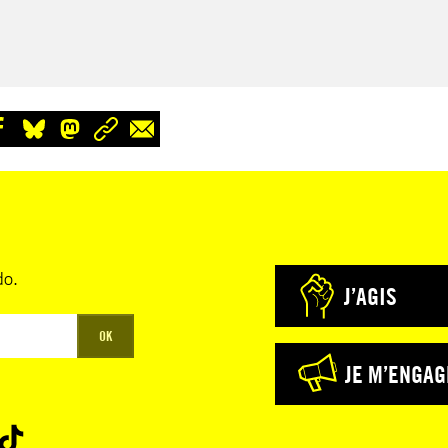
do.
J’AGIS
OK
JE M’ENGAG