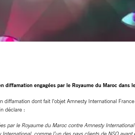
en diffamation engagées par le Royaume du Maroc dans le
 en diffamation dont fait l’objet Amnesty International Fran
n déclare :
ées par le Royaume du Maroc contre Amnesty International F
y International, comme l’un des pays clients de NSO ayant 