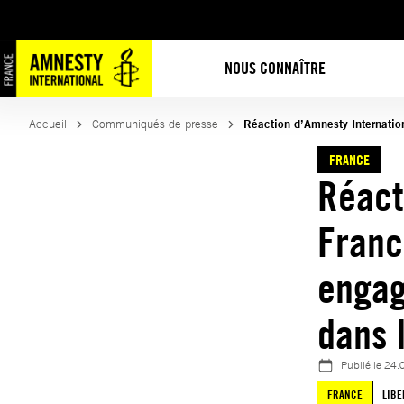
Aller
au
contenu
NOUS CONNAÎTRE
Accueil
Communiqués de presse
Réaction d’Amnesty Internatio
FRANCE
Réact
Franc
engag
dans 
Publié le
24.
FRANCE
LIBE