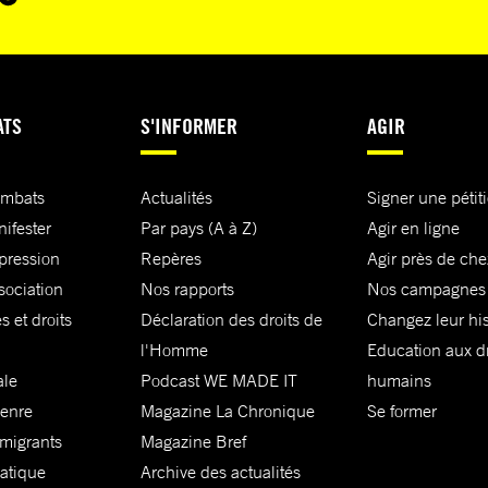
ATS
S'INFORMER
AGIR
ombats
Actualités
Signer une pétit
nifester
Par pays (A à Z)
Agir en ligne
xpression
Repères
Agir près de che
sociation
Nos rapports
Nos campagnes
s et droits
Déclaration des droits de
Changez leur his
l'Homme
Education aux dr
ale
Podcast WE MADE IT
humains
genre
Magazine La Chronique
Se former
 migrants
Magazine Bref
matique
Archive des actualités