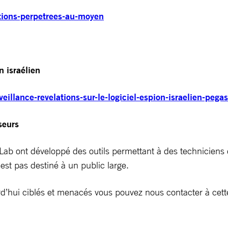
ations-perpetrees-au-moyen
n israélien
veillance-revelations-sur-le-logiciel-espion-israelien-peg
seurs
Lab ont développé des outils permettant à des techniciens 
n’est pas destiné à un public large.
ourd’hui ciblés et menacés vous pouvez nous contacter à cet