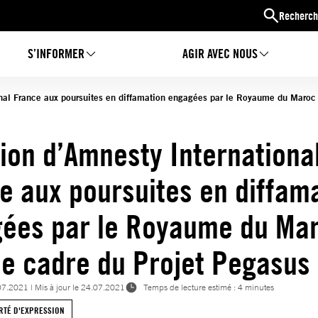
Recherch
S’INFORMER
AGIR AVEC NOUS
nal France aux poursuites en diffamation engagées par le Royaume du Maroc 
ion d’Amnesty Internationa
e aux poursuites en diffam
ées par le Royaume du Ma
le cadre du Projet Pegasus
07.2021
| Mis à jour le
24.07.2021
Temps de lecture estimé : 4 minutes
RTÉ D'EXPRESSION