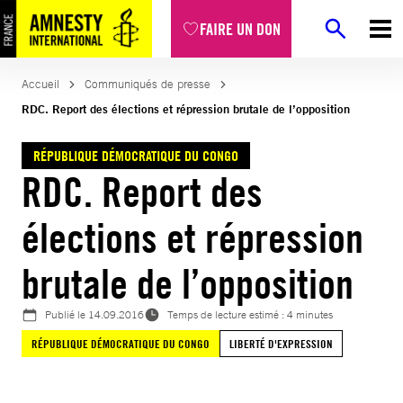
Aller
FAIRE UN DON
au
contenu
Accueil
Communiqués de presse
RDC. Report des élections et répression brutale de l’opposition
RÉPUBLIQUE DÉMOCRATIQUE DU CONGO
RDC. Report des
élections et répression
brutale de l’opposition
Publié le
14.09.2016
Temps de lecture estimé : 4 minutes
RÉPUBLIQUE DÉMOCRATIQUE DU CONGO
LIBERTÉ D'EXPRESSION