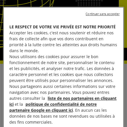
Continuer sans accepter
LE RESPECT DE VOTRE VIE PRIVÉE EST NOTRE PRIORITÉ
Accepter les cookies, c'est nous soutenir et réduire nos
frais de collecte afin que vos dons contribuent en
priorité à la lutte contre les atteintes aux droits humains
dans le monde.
Nous utilisons des cookies pour assurer le bon
fonctionnement de notre site, personnaliser le contenu
et les publicités, et analyser notre trafic. Les données à
Réagissant au procès, qui s’ouvre le 12 novembre à
caractère personnel et les cookies que nous collectons
peuvent être utilisés pour personnaliser les annonces.
Paris, de Roger Lumbala Tshitenga, chef d’un
Nous partageons aussi certaines informations sur votre
groupe armé congolais accusé de complicité de
navigation avec nos partenaires. Vous pouvez entres
crimes contre l’humanité, notamment d’homicides,
autres consulter la
liste de nos partenaires en cliquant
ici
et la
politique de confidentialité de notre
d’actes de torture et de viols commis dans la
partenaire Google en cliquant ici
. En aucun cas les
province du Nord-Kivu en 2002 et 2003, la
données de nos bases ne sont revendues ou utilisées à
directrice régionale adjointe du bureau régional
des fins commerciales.