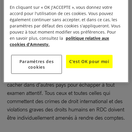
d’Amnesty International pour l’Afrique de l’Est et
En cliquant sur « OK J'ACCEPTE », vous donnez votre
l’Afrique australe, Vongai Chikwanda, a déclaré :
accord pour l'utilisation de ces cookies. Vous pouvez
également continuer sans accepter, et dans ce cas, les
paramètres par défaut des cookies s'appliqueront. Vous
« Les victimes de ces crimes attendent depuis plus
pouvez à tout moment modifier vos préférences. Pour
de deux décennies que justice soit rendue. Ce
en savoir plus, consultez la
politique relative aux
procès historique est l’occasion d’adresser un signal
cookies d’Amnesty.
clair à celles et ceux qui sont soupçonnés d’être
pénalement responsables d’atrocités de masse
Paramètres des
C'est OK pour moi
cookies
commises en République démocratique du Congo
(RDC) : ils se trompent s’ils pensent pouvoir se
cacher dans d’autres pays pour échapper à tout
examen attentif. Tous ceux et toutes celles qui
commettent des crimes de droit international et des
violations graves des droits humains en RDC doivent
être individuellement amenés à rendre des comptes.