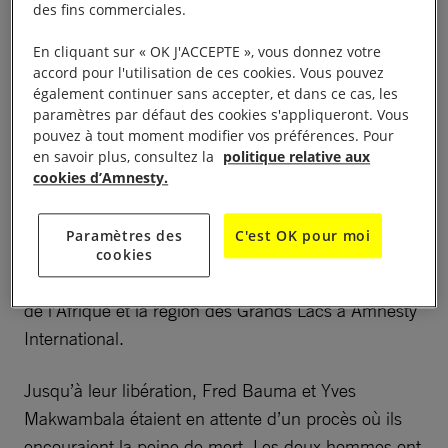
des fins commerciales.
«
La libération de Fred Bauma, Yves Makwambala
En cliquant sur « OK J'ACCEPTE », vous donnez votre
et d’autres personnes est un exemple rare
accord pour l'utilisation de ces cookies. Vous pouvez
d’évolution positive dans ce qui est pour l’instant
également continuer sans accepter, et dans ce cas, les
une année difficile pour la liberté d’expression en
paramètres par défaut des cookies s'appliqueront. Vous
pouvez à tout moment modifier vos préférences. Pour
République démocratique du Congo. Les charges
en savoir plus, consultez la
politique relative aux
retenues contre eux étaient motivées par des
cookies d’Amnesty.
considérations politiques et doivent être
abandonnées, afin que cette épreuve prenne fin une
Paramètres des
C'est OK pour moi
fois pour toutes
», a déclaré Sarah Jackson,
cookies
directrice adjointe pour l’Afrique de l’Est, la Corne
de l’Afrique et la région des Grands Lacs à Amnesty
International.
Jusqu’à leur libération, Fred Bauma et Yves
Makwambala étaient en attente d’un procès où ils
encouraient la peine de mort. Les deux hommes ont