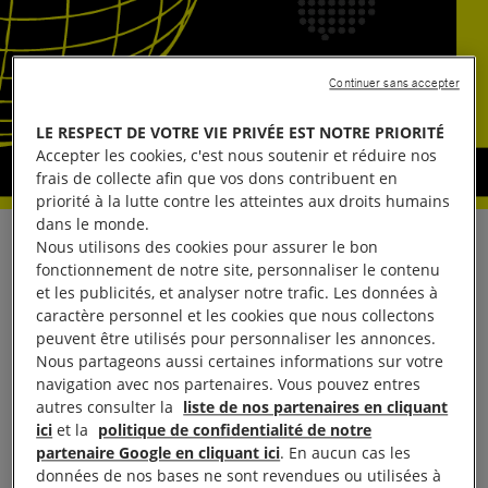
Continuer sans accepter
LE RESPECT DE VOTRE VIE PRIVÉE EST NOTRE PRIORITÉ
Accepter les cookies, c'est nous soutenir et réduire nos
frais de collecte afin que vos dons contribuent en
priorité à la lutte contre les atteintes aux droits humains
dans le monde.
Nous utilisons des cookies pour assurer le bon
La remise en liberté de quatre militants congolais
fonctionnement de notre site, personnaliser le contenu
défendant la démocratie, parmi lesquels Fred
et les publicités, et analyser notre trafic. Les données à
Bauma et Yves Makwambala, prisonniers d’opinion
caractère personnel et les cookies que nous collectons
peuvent être utilisés pour personnaliser les annonces.
adoptés par Amnesty International, est une raison
Nous partageons aussi certaines informations sur votre
de se réjouir, mais ils continuent de risquer une
navigation avec nos partenaires. Vous pouvez entres
nouvelle arrestation tant que les poursuites ne
autres consulter la
liste de nos partenaires en cliquant
ici
et la
politique de confidentialité de notre
seront pas abandonnées, a déclaré Amnesty
partenaire Google en cliquant ici
. En aucun cas les
International mardi 30 août.
données de nos bases ne sont revendues ou utilisées à