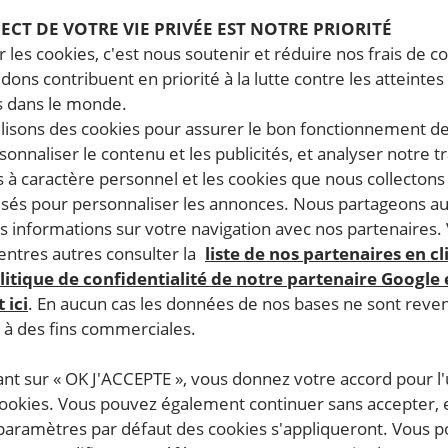
11.2021
| Mis à jour le
16.11.2021
Temps de lecture estimé : 5 minutes
PECT DE VOTRE VIE PRIVÉE EST NOTRE PRIORITÉ
GRANTS
 les cookies, c'est nous soutenir et réduire nos frais de co
dons contribuent en priorité à la lutte contre les atteintes
 dans le monde.
ilisons des cookies pour assurer le bon fonctionnement d
rsonnaliser le contenu et les publicités, et analyser notre tr
 à caractère personnel et les cookies que nous collecton
lisés pour personnaliser les annonces. Nous partageons au
s informations sur votre navigation avec nos partenaires.
ntres autres consulter la
liste de nos partenaires en cl
litique de confidentialité de notre partenaire Google
 ici
. En aucun cas les données de nos bases ne sont rev
s à des fins commerciales.
ant sur « OK J'ACCEPTE », vous donnez votre accord pour l'u
cookies. Vous pouvez également continuer sans accepter, 
 paramètres par défaut des cookies s'appliqueront. Vous 