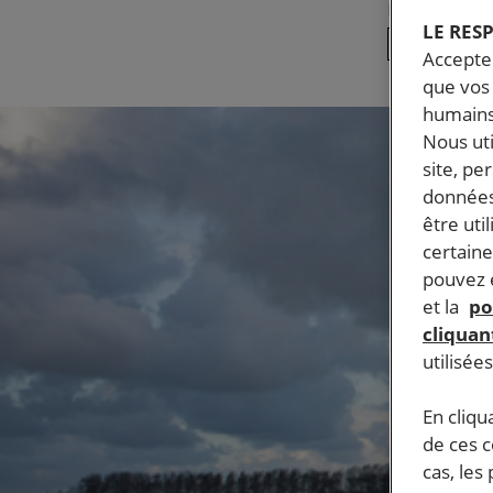
Publié le
16.
LE RES
RÉFUGIÉS ET MI
Accepter
que vos 
humains
Nous ut
site, pe
données
être uti
certaine
pouvez e
et la
po
cliquant
utilisée
En cliqu
de ces 
cas, les