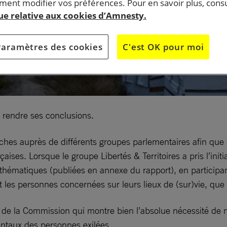
ent modifier vos préférences. Pour en savoir plus, consu
que relative aux cookies d’Amnesty.
Paramètres des cookies
C'est OK pour moi
e rendre ses conclusions.
ches auprès de différents groupes parlementaires afin que 
ises. Lorsque le groupe Libertés & Territoires a pris l’ini
 thématiques (publiées en annexe du rapport), en participan
les personnes concernées sur leurs lieux de (sur)vie, que c
t de la Commission qui montre bien l’absolue nécessité de 
entaux des personnes exilées.