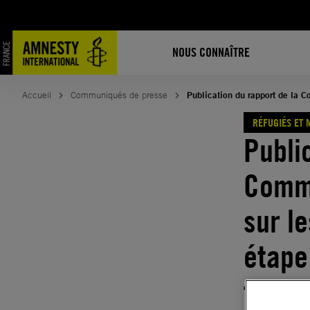
Aller
au
contenu
NOUS CONNAÎTRE
Accueil
Communiqués de presse
Publication du rapport de la C
RÉFUGIÉS ET 
Publi
Commi
sur l
étape
fond