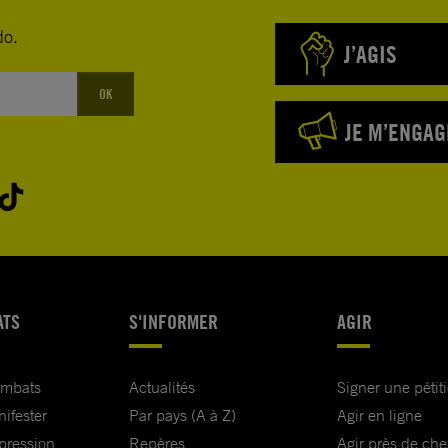
do.
J’AGIS
OK
JE M’ENGAG
ATS
S'INFORMER
AGIR
ombats
Actualités
Signer une pétit
nifester
Par pays (A à Z)
Agir en ligne
xpression
Repères
Agir près de che