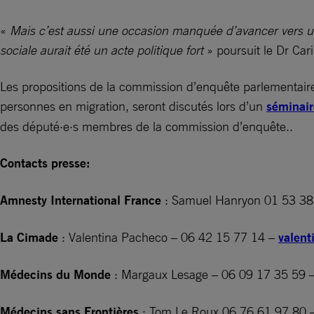
«
Mais c’est aussi une occasion manquée d’avancer vers un 
sociale aurait été un acte politique fort
» poursuit le Dr Car
Les propositions de la commission d’enquête parlementaire
personnes en migration, seront discutés lors d’un
séminair
des député·e·s membres de la commission d’enquête..
Contacts presse:
Amnesty International France
: Samuel Hanryon 01 53 38
La Cimade
: Valentina Pacheco – 06 42 15 77 14 –
valent
Médecins du Monde
: Margaux Lesage – 06 09 17 35 59 
Médecins sans Frontières
: Tom Le Roux 06 76 61 97 80 