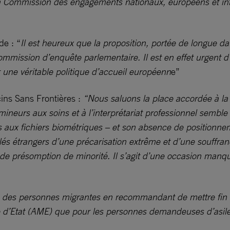
la Commission des engagements nationaux, européens et inte
de : “
Il est heureux que la proposition, portée de longue d
mmission d’enquête parlementaire. Il est en effet urgent d’e
 une véritable politique d’accueil européenn
e”
ins Sans Frontières :
“Nous saluons la place accordée à l
mineurs aux soins et à l’interprétariat professionnel sembl
s aux fichiers biométriques – et son absence de positionne
olés étrangers d’une précarisation extrême et d’une souffra
e présomption de minorité. Il s’agit d’une occasion manqué
ns des personnes migrantes en recommandant de mettre fin 
le d’Etat (AME) que pour les personnes demandeuses d’asil