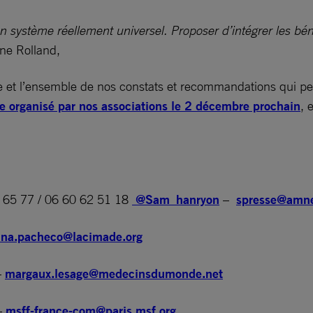
système réellement universel. Proposer d’intégrer les béné
ine Rolland,
 et l’ensemble de nos constats et recommandations qui per
e organisé par nos associations le 2 décembre prochain
, 
 65 77 / 06 60 62 51 18
@Sam_hanryon
–
spresse@amne
ina.pacheco@lacimade.org
–
margaux.lesage@medecinsdumonde.net
–
msff-france-com@paris.msf.org