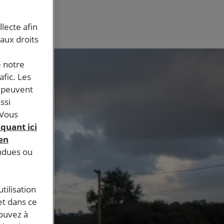
llecte afin
 aux droits
e notre
afic. Les
s peuvent
ssi
 Vous
iquant ici
 en
endues ou
tilisation
et dans ce
pouvez à