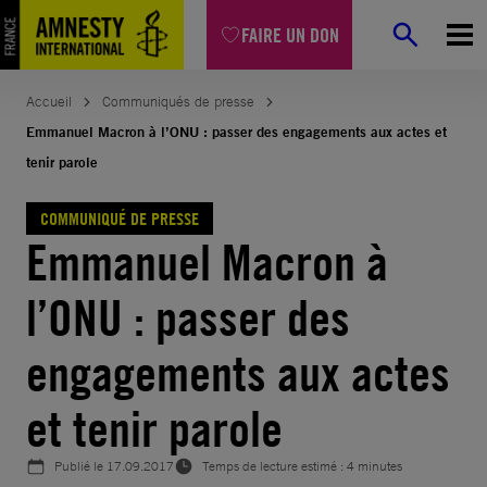
Aller
FAIRE UN DON
au
contenu
Accueil
Communiqués de presse
Emmanuel Macron à l’ONU : passer des engagements aux actes et
tenir parole
COMMUNIQUÉ DE PRESSE
Emmanuel Macron à
l’ONU : passer des
engagements aux actes
et tenir parole
Publié le
17.09.2017
Temps de lecture estimé : 4 minutes