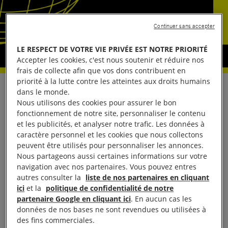
Continuer sans accepter
LE RESPECT DE VOTRE VIE PRIVÉE EST NOTRE PRIORITÉ
Accepter les cookies, c'est nous soutenir et réduire nos
frais de collecte afin que vos dons contribuent en
priorité à la lutte contre les atteintes aux droits humains
Le premier discours d’Emmanuel Macron à
dans le monde.
Nous utilisons des cookies pour assurer le bon
l’Assemblée générale des Nations unies doit être
fonctionnement de notre site, personnaliser le contenu
l’occasion de réaffirmer les engagements qu’il a pris
et les publicités, et analyser notre trafic. Les données à
auprès d’Amnesty International France pendant la
caractère personnel et les cookies que nous collectons
peuvent être utilisés pour personnaliser les annonces.
campagne électorale et de montrer de façon
Nous partageons aussi certaines informations sur votre
manifeste que la France est du côté des droits
navigation avec nos partenaires. Vous pouvez entres
humains. Devant l’ensemble des Etats membres des
autres consulter la
liste de nos partenaires en cliquant
ici
et la
politique de confidentialité de notre
Nations unies réunis ce lundi 18 septembre à New
partenaire Google en cliquant ici
. En aucun cas les
York pour leur 72e session, le président de la
données de nos bases ne sont revendues ou utilisées à
République, comme il l’a fait devant les
des fins commerciales.