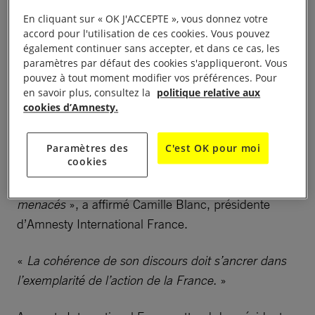
ambassadeurs de France le 29 août dernier, doit
En cliquant sur « OK J'ACCEPTE », vous donnez votre
afficher la volonté de la France de protéger les civils
accord pour l'utilisation de ces cookies. Vous pouvez
contre les atteintes commises par les acteurs
également continuer sans accepter, et dans ce cas, les
paramètres par défaut des cookies s'appliqueront. Vous
étatiques ou par les groupes armés.
pouvez à tout moment modifier vos préférences. Pour
en savoir plus, consultez la
politique relative aux
«
Au-delà des déclarations de principes, le message
cookies d’Amnesty.
d’Emmanuel Macron doit être un véritable plaidoyer
pour améliorer concrètement et significativement le
Paramètres des
C'est OK pour moi
cookies
sort de millions de personnes dans le monde dont
les droits humains sont au quotidien niés, violés ou
menacés
», a affirmé Camille Blanc, présidente
d’Amnesty International France.
«
La cohérence de son discours doit s’ancrer dans
l’exemplarité de l’action de la France.
»