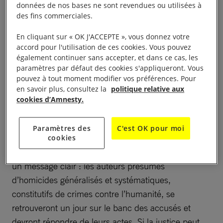
accusations de crimes contre l’humanité portées à
données de nos bases ne sont revendues ou utilisées à
l’encontre de Rodrigo Duterte, ouvrant ainsi la voie à
des fins commerciales.
un procès complet, Ritz Lee Santos III, directeur
En cliquant sur « OK J'ACCEPTE », vous donnez votre
d’Amnesty International Philippines, a déclaré :
accord pour l'utilisation de ces cookies. Vous pouvez
également continuer sans accepter, et dans ce cas, les
« Les familles de victimes et les victimes de la
paramètres par défaut des cookies s'appliqueront. Vous
pouvez à tout moment modifier vos préférences. Pour
» guerre contre la drogue » attendent depuis bien
en savoir plus, consultez la
politique relative aux
trop longtemps que justice leur soit rendue. La
cookies d’Amnesty.
confirmation par la CPI de l’ensemble des chefs
d’accusation retenus contre l’ancien président
Paramètres des
C'est OK pour moi
Rodrigo Duterte marque un tournant historique pour
cookies
les victimes et la justice internationale. Elle envoie
un message clair : les auteurs présumés
d’homicides généralisés et systématiques,
constitutifs de crimes contre l’humanité, se
retrouveront un jour sur le banc des accusés et
devront répondre de leurs actes. Si la justice peut