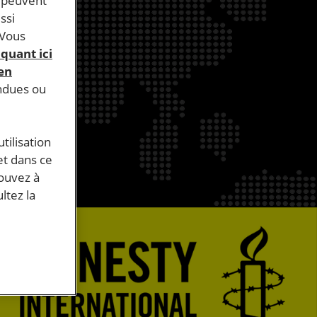
s peuvent
ssi
 Vous
iquant ici
 en
endues ou
tilisation
et dans ce
pouvez à
ltez la