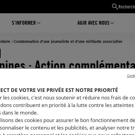
Recherch
S’INFORMER
AGIR AVEC NOUS
taire : Condamnation d’une journaliste et d’une militante associative
ppines : Action complémenta
mnation d’une journaliste 
Conti
PECT DE VOTRE VIE PRIVÉE EST NOTRE PRIORITÉ
 militante associative
 les cookies, c'est nous soutenir et réduire nos frais de co
dons contribuent en priorité à la lutte contre les atteintes
03.2026
Temps de lecture estimé : 1 minute
 dans le monde.
LIBERTÉ D'EXPRESSION
ilisons des cookies pour assurer le bon fonctionnement d
rsonnaliser le contenu et les publicités, et analyser notre tr