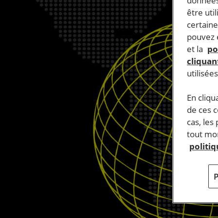
données
être uti
certaine
pouvez e
et la
po
cliquant
utilisée
En cliqu
de ces 
cas, les
tout mom
politi