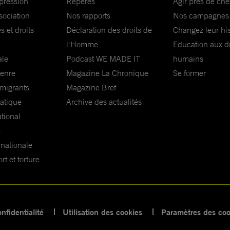
xpression
Repères
Agir près de che
sociation
Nos rapports
Nos campagnes
s et droits
Déclaration des droits de
Changez leur his
l'Homme
Education aux dr
ale
Podcast WE MADE IT
humains
genre
Magazine La Chronique
Se former
 migrants
Magazine Bref
matique
Archive des actualités
ational
e
rnationale
t et torture
nfidentialité
Utilisation des cookies
Paramètres des coo