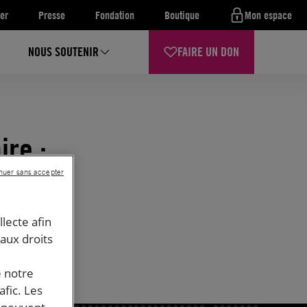
er
Presse
Fondation
Boutique
Mon espace
NOUS SOUTENIR
FAIRE UN DON
ire :
et
nuer sans accepter
llecte afin
 aux droits
e notre
afic. Les