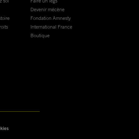
z soi
Faire un legs
Devenir mécène
toire
Fondation Amnesty
oits
International France
Boutique
kies