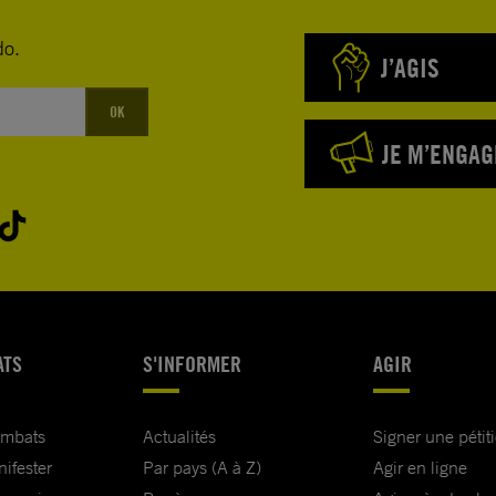
do.
J’AGIS
OK
JE M’ENGAG
ATS
S'INFORMER
AGIR
ombats
Actualités
Signer une pétit
nifester
Par pays (A à Z)
Agir en ligne