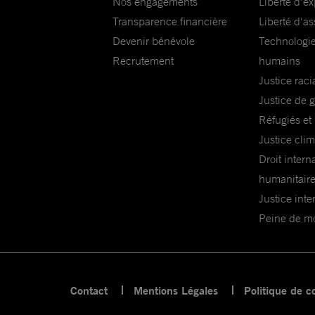
Nos engagements
Liberté d'e
Transparence financière
Liberté d'as
Devenir bénévole
Technologie
Recrutement
humains
Justice raci
Justice de 
Réfugiés et
Justice cli
Droit intern
humanitair
Justice inte
Peine de mor
Contact
Mentions Légales
Politique de co