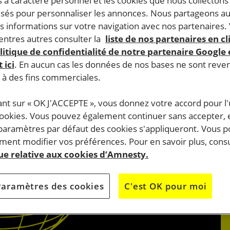
 à caractère personnel et les cookies que nous collecton
lisés pour personnaliser les annonces. Nous partageons au
s informations sur votre navigation avec nos partenaires.
ntres autres consulter la
liste de nos partenaires en cl
litique de confidentialité de notre partenaire Google
 ici
. En aucun cas les données de nos bases ne sont rev
s à des fins commerciales.
ant sur « OK J'ACCEPTE », vous donnez votre accord pour l'u
cookies. Vous pouvez également continuer sans accepter, 
 paramètres par défaut des cookies s'appliqueront. Vous 
ent modifier vos préférences. Pour en savoir plus, consu
que relative aux cookies d’Amnesty.
Paramètres des cookies
C'est OK pour moi