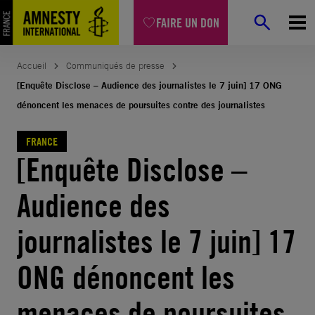
Aller
FAIRE UN DON
au
contenu
Accueil
Communiqués de presse
[Enquête Disclose – Audience des journalistes le 7 juin] 17 ONG
dénoncent les menaces de poursuites contre des journalistes
FRANCE
[Enquête Disclose –
Audience des
journalistes le 7 juin] 17
ONG dénoncent les
menaces de poursuites