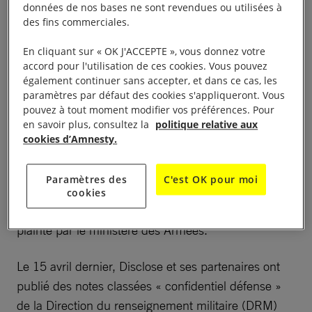
données de nos bases ne sont revendues ou utilisées à
ayant
enquêté sur la présence d’armes françaises
des fins commerciales.
dans le conflit au Yémen
.
En cliquant sur « OK J'ACCEPTE », vous donnez votre
accord pour l'utilisation de ces cookies. Vous pouvez
Geoffrey Livolsi et Mathias Destal du média
également continuer sans accepter, et dans ce cas, les
d’investigation Disclose, ainsi que Benoît Collombat
paramètres par défaut des cookies s'appliqueront. Vous
pouvez à tout moment modifier vos préférences. Pour
de la cellule investigation de Radio France, sont
en savoir plus, consultez la
politique relative aux
entendus mardi et mercredi par la Direction
cookies d’Amnesty.
générale de la sécurité intérieure (DGSI) dans le
cadre d’une enquête préliminaire pour
Paramètres des
C'est OK pour moi
«compromission du secret de la défense nationale»
cookies
ouverte par le parquet de Paris après le dépôt d’une
plainte par le ministère des Armées.
Le 15 avril dernier, Disclose et ses partenaires ont
publié des notes classées « confidentiel défense »
de la Direction du renseignement militaire (DRM)