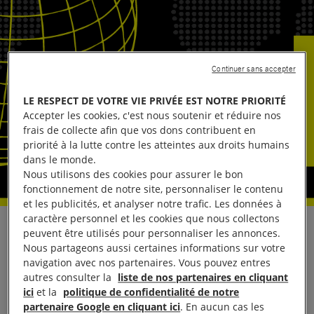
Continuer sans accepter
LE RESPECT DE VOTRE VIE PRIVÉE EST NOTRE PRIORITÉ
Accepter les cookies, c'est nous soutenir et réduire nos
frais de collecte afin que vos dons contribuent en
priorité à la lutte contre les atteintes aux droits humains
dans le monde.
Nous utilisons des cookies pour assurer le bon
fonctionnement de notre site, personnaliser le contenu
et les publicités, et analyser notre trafic. Les données à
caractère personnel et les cookies que nous collectons
Paris, le 13 mai 2019 – 17 ONG humanitaires et de
peuvent être utilisés pour personnaliser les annonces.
Nous partageons aussi certaines informations sur votre
défense des droits humains ont dénoncé
navigation avec nos partenaires. Vous pouvez entres
aujourd’hui les menaces qui pèsent sur la liberté de
autres consulter la
liste de nos partenaires en cliquant
la presse après la convocation par les services de
ici
et la
politique de confidentialité de notre
partenaire Google en cliquant ici
. En aucun cas les
renseignement français de trois journalistes français