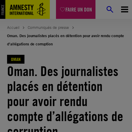
Aller
FAIRE UN DON
au
contenu
Accueil
Communiqués de presse
Oman. Des journalistes placés en détention pour avoir rendu compte
d’allégations de corruption
OMAN
Oman. Des journalistes
placés en détention
pour avoir rendu
compte d’allégations de
corruption