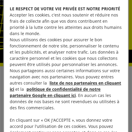
LE RESPECT DE VOTRE VIE PRIVÉE EST NOTRE PRIORITÉ
Accepter les cookies, c'est nous soutenir et réduire nos
frais de collecte afin que vos dons contribuent en
priorité à la lutte contre les atteintes aux droits humains
dans le monde.
Nous utilisons des cookies pour assurer le bon
fonctionnement de notre site, personnaliser le contenu
et les publicités, et analyser notre trafic. Les données à
caractère personnel et les cookies que nous collectons
peuvent être utilisés pour personnaliser les annonces.
Nous partageons aussi certaines informations sur votre
navigation avec nos partenaires. Vous pouvez entres
Les autorités d’Oman ont procédé à l’arrestation de
autres consulter la
liste de nos partenaires en cliquant
plusieurs journalistes ces dernières semaines, signe
ici
et la
politique de confidentialité de notre
d’une répression qui se durcit contre la liberté
partenaire Google en cliquant ici
. En aucun cas les
données de nos bases ne sont revendues ou utilisées à
d’expression dans le pays, a déclaré Amnesty
des fins commerciales.
International.
En cliquant sur « OK J'ACCEPTE », vous donnez votre
Trois journalistes du quotidien Azamn ont été arrêtés
accord pour l'utilisation de ces cookies. Vous pouvez