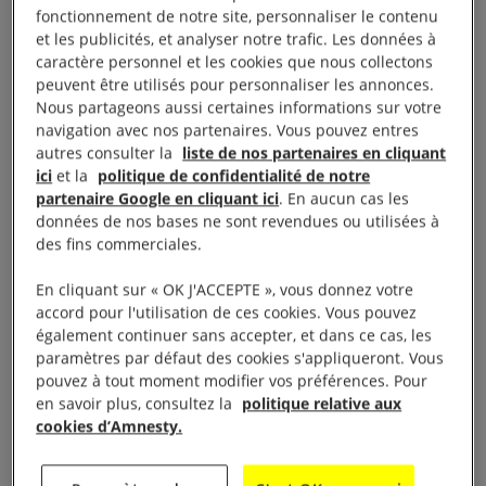
COP 30, la Conférence des
fonctionnement de notre site, personnaliser le contenu
Nations unies sur le
et les publicités, et analyser notre trafic. Les données à
caractère personnel et les cookies que nous collectons
changement climatique.
peuvent être utilisés pour personnaliser les annonces.
Nous partageons aussi certaines informations sur votre
Le rapport, intitulé
Navigating
navigation avec nos partenaires. Vous pouvez entres
Injustice
, révèle que les
autres consulter la
liste de nos partenaires en cliquant
ici
et la
politique de confidentialité de notre
programmes migratoires basés
partenaire Google en cliquant ici
. En aucun cas les
sur un système de loterie mis
données de nos bases ne sont revendues ou utilisées à
en place par la Nouvelle-
des fins commerciales.
Zélande pour les personnes
En cliquant sur « OK J'ACCEPTE », vous donnez votre
vivant dans les pays insulaires
accord pour l'utilisation de ces cookies. Vous pouvez
du Pacifique touchés par le
également continuer sans accepter, et dans ce cas, les
paramètres par défaut des cookies s'appliqueront. Vous
changement climatique
pouvez à tout moment modifier vos préférences. Pour
excluent certaines personnes
en savoir plus, consultez la
politique relative aux
en raison de leur âge, de leur
cookies d’Amnesty.
handicap et de leur état de