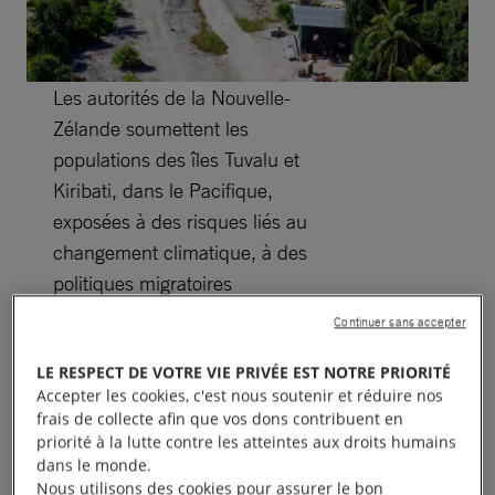
Les autorités de la Nouvelle-
Zélande soumettent les
populations des îles Tuvalu et
Kiribati, dans le Pacifique,
exposées à des risques liés au
changement climatique, à des
politiques migratoires
discriminatoires qui déchirent
Continuer sans accepter
les familles et bafouent les
LE RESPECT DE VOTRE VIE PRIVÉE EST NOTRE PRIORITÉ
droits des enfants, déclare
Accepter les cookies, c'est nous soutenir et réduire nos
Amnesty International dans un
frais de collecte afin que vos dons contribuent en
nouveau rapport publié le
priorité à la lutte contre les atteintes aux droits humains
dans le monde.
9 octobre, un mois avant la
Nous utilisons des cookies pour assurer le bon