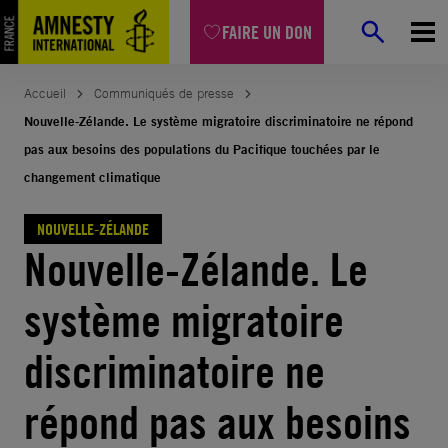
Aller
FAIRE UN DON
au
contenu
Accueil
Communiqués de presse
Nouvelle-Zélande. Le système migratoire discriminatoire ne répond
pas aux besoins des populations du Pacifique touchées par le
changement climatique
NOUVELLE-ZÉLANDE
Nouvelle-Zélande. Le
système migratoire
discriminatoire ne
répond pas aux besoins