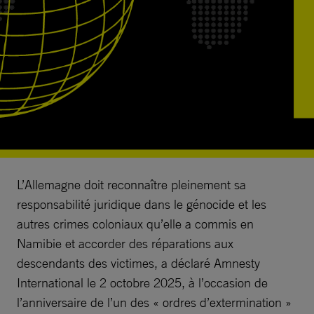
L’Allemagne doit reconnaître pleinement sa
responsabilité juridique dans le génocide et les
autres crimes coloniaux qu’elle a commis en
Namibie et accorder des réparations aux
descendants des victimes, a déclaré Amnesty
International le 2 octobre 2025, à l’occasion de
l’anniversaire de l’un des « ordres d’extermination »