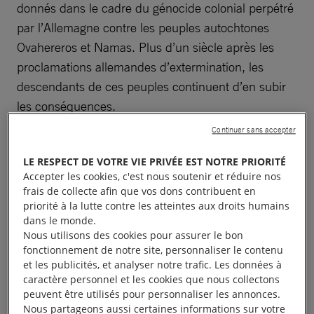
donnés dans le cadre du génocide colonial perpétré
par l’Allemagne contre les peuples autochtones
Ovahereros et Namas. Plus d’un siècle après les
proclamations allemandes d’extermination, les
descendants de ces peuples continuent d’en subir
les conséquences.
Continuer sans accepter
En outre, les gouvernements allemand et namibien
doivent garantir la participation pleine, effective et
LE RESPECT DE VOTRE VIE PRIVÉE EST NOTRE PRIORITÉ
Accepter les cookies, c'est nous soutenir et réduire nos
constructive des peuples Ovahereros et Namas à
frais de collecte afin que vos dons contribuent en
tout processus ou mécanisme de réparation visant à
priorité à la lutte contre les atteintes aux droits humains
remédier aux violations des droits humains
dans le monde.
Nous utilisons des cookies pour assurer le bon
commises par le passé et à l’héritage durable de
fonctionnement de notre site, personnaliser le contenu
l’époque coloniale allemande.
et les publicités, et analyser notre trafic. Les données à
caractère personnel et les cookies que nous collectons
peuvent être utilisés pour personnaliser les annonces.
Le gouvernement allemand ne reconnaît pas son
Nous partageons aussi certaines informations sur votre