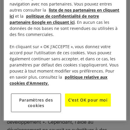
obligation légale d’accorder des réparations aux
navigation avec nos partenaires. Vous pouvez entres
peuples Ovahereros et Namas. Or, en vertu du droit
autres consulter la
liste de nos partenaires en cliquant
ici
et la
politique de confidentialité de notre
international, les États ayant perpétré des crimes
partenaire Google en cliquant ici
. En aucun cas les
coloniaux et d’autres violations sont tenus
données de nos bases ne sont revendues ou utilisées à
d’accorder des réparations pleines, rapides et
des fins commerciales.
adéquates, notamment sous forme de restitution,
En cliquant sur « OK J'ACCEPTE », vous donnez votre
d’indemnisation, de réhabilitation, de satisfaction et
accord pour l'utilisation de ces cookies. Vous pouvez
de garanties de non-répétition.
également continuer sans accepter, et dans ce cas, les
paramètres par défaut des cookies s'appliqueront. Vous
pouvez à tout moment modifier vos préférences. Pour
En 2021, dans une déclaration conjointe des
en savoir plus, consultez la
politique relative aux
gouvernements namibien et allemand, les autorités
cookies d’Amnesty.
allemandes acceptaient de verser au gouvernement
namibien environ 1,1 milliard d’euros sur une
Paramètres des
C'est OK pour moi
période de 30 ans en vue de financer des
cookies
« programmes de reconstruction et de
développement ». Cependant, l’aide au
développement ne saurait se substituer à des