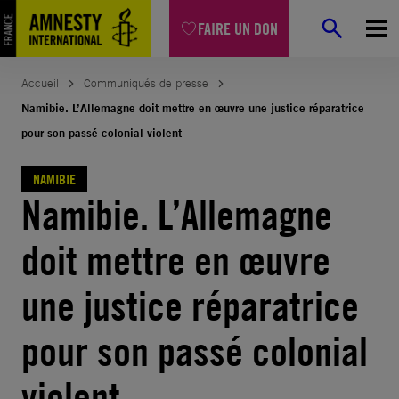
Aller
FAIRE UN DON
au
contenu
Accueil
Communiqués de presse
Namibie. L’Allemagne doit mettre en œuvre une justice réparatrice
pour son passé colonial violent
NAMIBIE
Namibie. L’Allemagne
doit mettre en œuvre
une justice réparatrice
pour son passé colonial
violent