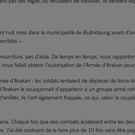
nt pas ses règles ou refusaient de travailler, ils seraient
huit mois dans la municipalité de Buthidaung avant d’arri
erribles ».
ourriture, pas d’aide. De temps en temps, nous rapportions
l nous fallait obtenir l’autorisation de l’Armée d’Arakan pour
Armée d’Arakan : les soldats tentaient de déplacer de force 
 d’Arakan le soupçonnait d’appartenir à un groupe armé roh
arrêter, ils l’ont également frappée, ce qui, selon le cou
ne. Chaque fois que des combats éclataient entre les deux f
uve. J’ai été contraint de le faire plus de 10 fois sans êtr