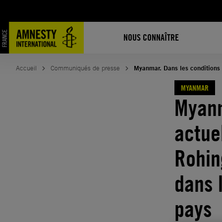
Aller
au
contenu
NOUS CONNAÎTRE
Accueil
Communiqués de presse
Myanmar. Dans les conditions a
MYANMAR
Myanm
actue
Rohin
dans 
pays