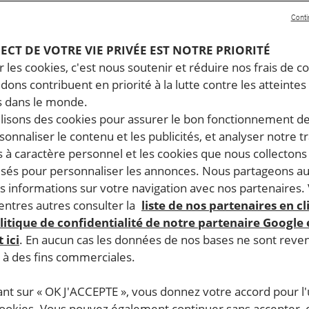
09.2025
Temps de lecture estimé : 13 minutes
Conti
FUGIÉS ET MIGRANTS
PECT DE VOTRE VIE PRIVÉE EST NOTRE PRIORITÉ
 les cookies, c'est nous soutenir et réduire nos frais de co
dons contribuent en priorité à la lutte contre les atteintes
 dans le monde.
ilisons des cookies pour assurer le bon fonctionnement d
rsonnaliser le contenu et les publicités, et analyser notre tr
 à caractère personnel et les cookies que nous collecton
lisés pour personnaliser les annonces. Nous partageons au
s informations sur votre navigation avec nos partenaires.
ntres autres consulter la
liste de nos partenaires en cl
litique de confidentialité de notre partenaire Google
 ici
. En aucun cas les données de nos bases ne sont rev
s à des fins commerciales.
ant sur « OK J'ACCEPTE », vous donnez votre accord pour l'u
cookies. Vous pouvez également continuer sans accepter, 