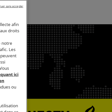
nuer sans accepter
llecte afin
 aux droits
e notre
afic. Les
s peuvent
ssi
 Vous
iquant ici
 en
endues ou
tilisation
et dans ce