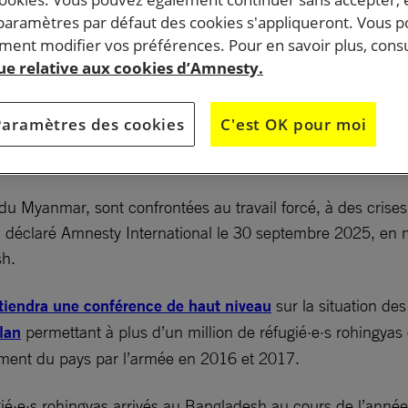
 paramètres par défaut des cookies s'appliqueront. Vous 
ent modifier vos préférences. Pour en savoir plus, consu
que relative aux cookies d’Amnesty.
Paramètres des cookies
C'est OK pour moi
u Myanmar, sont confrontées au travail forcé, à des crises a
mé, a déclaré Amnesty International le 30 septembre 2025, e
sh.
tiendra une conférence de haut niveau
sur la situation de
lan
permettant à plus d’un million de réfugié·e·s rohingyas
mment du pays par l’armée en 2016 et 2017.
·e·s rohingyas arrivés au Bangladesh au cours de l’année éc