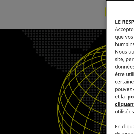
Publié le
30.
MYANMAR
RÉ
LE RES
Accepter
que vos 
humains
Nous ut
site, pe
données
être uti
certaine
pouvez e
et la
po
cliquant
utilisée
En cliqu
de ces 