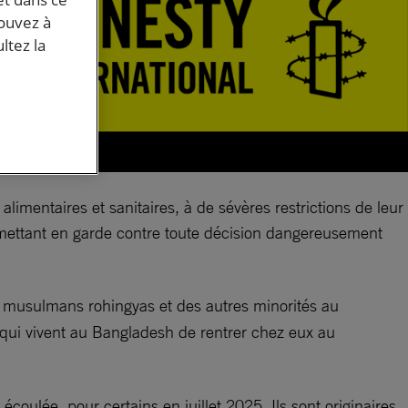
pouvez à
ltez la
limentaires et sanitaires, à de sévères restrictions de leur
n mettant en garde contre toute décision dangereusement
s musulmans rohingyas et des autres minorités au
 qui vivent au Bangladesh de rentrer chez eux au
oulée, pour certains en juillet 2025. Ils sont originaires