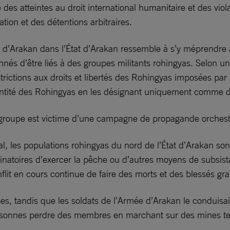
des atteintes au droit international humanitaire et des viola
on et des détentions arbitraires.
ée d’Arakan dans l’État d’Arakan ressemble à s’y méprendre 
onnés d’être liés à des groupes militants rohingyas. Selon 
trictions aux droits et libertés des Rohingyas imposées pa
l’identité des Rohingyas en les désignant uniquement comm
 groupe est victime d’une campagne de propagande orchestr
l, les populations rohingyas du nord de l’État d’Arakan sont
natoires d’exercer la pêche ou d’autres moyens de subsistan
nflit en cours continue de faire des morts et des blessés gra
s, tandis que les soldats de l’Armée d’Arakan le conduisa
personnes perdre des membres en marchant sur des mines te