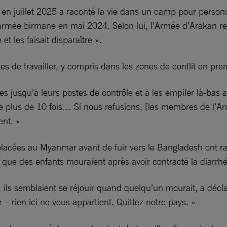
n juillet 2025 a raconté la vie dans un camp pour personn
 à l’armée birmane en mai 2024. Selon lui, l’Armée d’Araka
t les faisait disparaître ».
s de travailler, y compris dans les zones de conflit en prem
ues jusqu’à leurs postes de contrôle et à les empiler là-bas
faire plus de 10 fois… Si nous refusions, [les membres de l
ent. »
acées au Myanmar avant de fuir vers le Bangladesh ont ra
 que des enfants mouraient après avoir contracté la diarrhé
re, ils semblaient se réjouir quand quelqu’un mourait, a déc
r – rien ici ne vous appartient. Quittez notre pays. »