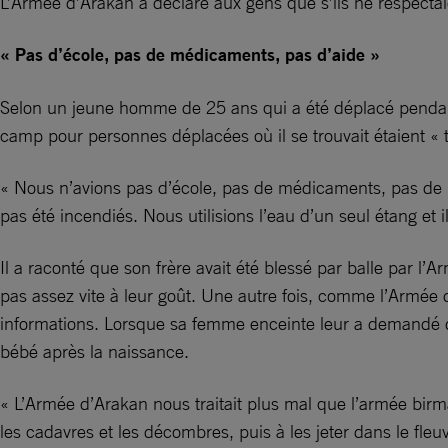
L’Armée d’Arakan a déclaré aux gens que s’ils ne respectaie
« Pas d’école, pas de médicaments, pas d’aide »
Selon un jeune homme de 25 ans qui a été déplacé pendant 
camp pour personnes déplacées où il se trouvait étaient « t
« Nous n’avions pas d’école, pas de médicaments, pas de n
pas été incendiés. Nous utilisions l’eau d’un seul étang et i
Il a raconté que son frère avait été blessé par balle par l’
pas assez vite à leur goût. Une autre fois, comme l’Armée
informations. Lorsque sa femme enceinte leur a demandé d’
bébé après la naissance.
« L’Armée d’Arakan nous traitait plus mal que l’armée birma
les cadavres et les décombres, puis à les jeter dans le fle