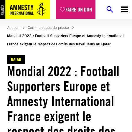
Aller
FAIRE UN DON
au
contenu
Accueil
Communiqués de presse
Mondial 2022 : Football Supporters Europe et Amnesty International
France exigent le respect des droits des travailleurs au Qatar
QATAR
Mondial 2022 : Football
Supporters Europe et
Amnesty International
France exigent le
respect des droits des