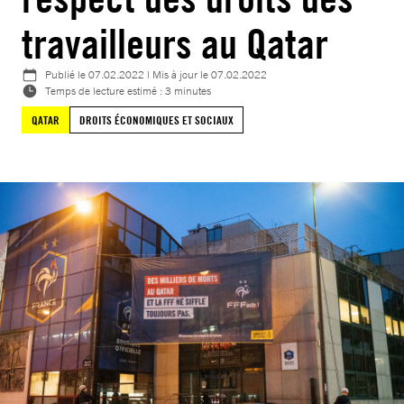
travailleurs au Qatar
Publié le
07.02.2022
| Mis à jour le
07.02.2022
Temps de lecture estimé : 3 minutes
QATAR
DROITS ÉCONOMIQUES ET SOCIAUX