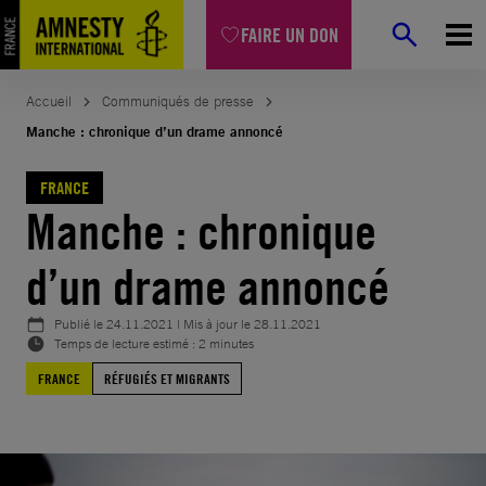
Aller
FAIRE UN DON
au
contenu
Accueil
Communiqués de presse
Manche : chronique d’un drame annoncé
FRANCE
Manche : chronique
d’un drame annoncé
Publié le
24.11.2021
| Mis à jour le
28.11.2021
Temps de lecture estimé : 2 minutes
FRANCE
RÉFUGIÉS ET MIGRANTS