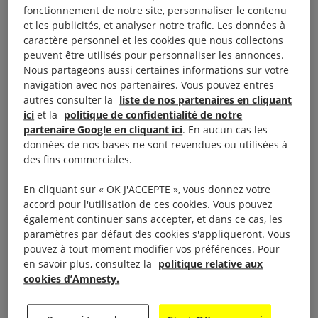
fonctionnement de notre site, personnaliser le contenu
une tragédie. Elle aurait pu être évitée. Si nous
et les publicités, et analyser notre trafic. Les données à
souhaitons d’abord et avant tout exprimer notre
caractère personnel et les cookies que nous collectons
profonde tristesse et présenter nos condoléances
peuvent être utilisés pour personnaliser les annonces.
Nous partageons aussi certaines informations sur votre
aux proches des personnes décédées, nous voulons
navigation avec nos partenaires. Vous pouvez entres
également faire part de notre indignation face à la
autres consulter la
liste de nos partenaires en cliquant
réaction des autorités.
ici
et la
politique de confidentialité de notre
partenaire Google en cliquant ici
. En aucun cas les
données de nos bases ne sont revendues ou utilisées à
La France et le Royaume-Uni se dérobent à leurs
des fins commerciales.
responsabilités. Les personnes migrantes qui
traversent aujourd’hui la Manche pour rejoindre le
En cliquant sur « OK J'ACCEPTE », vous donnez votre
accord pour l'utilisation de ces cookies. Vous pouvez
Royaume-Uni le font uniquement car aucune autre
également continuer sans accepter, et dans ce cas, les
voie légale n’est possible pour rejoindre ce pays. La
paramètres par défaut des cookies s'appliqueront. Vous
réponse des autorités françaises et britanniques,
pouvez à tout moment modifier vos préférences. Pour
en savoir plus, consultez la
politique relative aux
depuis trop longtemps faites de mesures
cookies d’Amnesty.
sécuritaires et répressives, est en train de faire de
cette mer un cimetière en poussant les personnes à