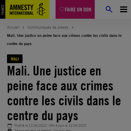
Aller
FAIRE UN DON
au
contenu
Accueil
Communiqués de presse
Mali. Une justice en peine face aux crimes contre les civils dans le
centre du pays
MALI
Mali. Une justice en
peine face aux crimes
contre les civils dans le
centre du pays
Publié le
12.04.2022
| Mis à jour le
12.04.2022
Temps de lecture estimé : 10 minutes