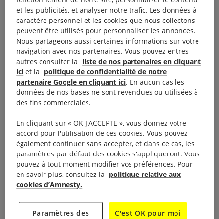
fonctionnement de notre site, personnaliser le contenu
la justice et contribuer à la non-répétition des crimes
et les publicités, et analyser notre trafic. Les données à
caractère personnel et les cookies que nous collectons
contre les civils. Les autorités maliennes doivent
peuvent être utilisés pour personnaliser les annonces.
concrétiser leurs engagements en plaçant la justice
Nous partageons aussi certaines informations sur votre
au centre de leurs actions », a déclaré Samira
navigation avec nos partenaires. Vous pouvez entres
autres consulter la
liste de nos partenaires en cliquant
Daoud, directrice du bureau régional d’Amnesty
ici
et la
politique de confidentialité de notre
International pour l’Afrique de l’Ouest et du Centre.
partenaire Google en cliquant ici
. En aucun cas les
données de nos bases ne sont revendues ou utilisées à
des fins commerciales.
Si les enquêtes judiciaires sont difficiles en raison
du conflit et de l’insécurité dans le centre du pays,
En cliquant sur « OK J'ACCEPTE », vous donnez votre
ce rapport montre que des réformes législatives et
accord pour l'utilisation de ces cookies. Vous pouvez
également continuer sans accepter, et dans ce cas, les
institutionnelles, des moyens techniques et
paramètres par défaut des cookies s'appliqueront. Vous
financiers supplémentaires pour le système
pouvez à tout moment modifier vos préférences. Pour
judiciaire et une volonté politique plus ferme sont
en savoir plus, consultez la
politique relative aux
cookies d’Amnesty.
nécessaires pour permettre des avancées
significatives en matière d’enquête et de poursuites
des crimes de droit international, dans le respect
Paramètres des
C'est OK pour moi