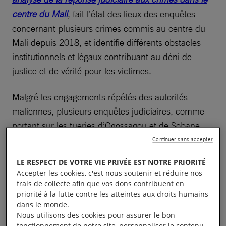
centre du Mali
, fait l’état des lieux des enquêtes
concernant plusieurs crimes commis au centre du
Mali depuis 2018, et identifie différents obstacles
institutionnels et légaux contribuant au déni de
justice et de vérité pour les victimes.
Malgré les engagements répétés des autorités
maliennes, plusieurs enquêtes judiciaires, comme
portant sur les tueries d’Ogossagou et de Sobane
Da, ont peu avancé ou sont au point mort, alors que
Continuer sans accepter
les victimes continuent de réclamer justice, tout en
LE RESPECT DE VOTRE VIE PRIVÉE EST NOTRE PRIORITÉ
craignant des représailles en l’absence de mesures
Accepter les cookies, c'est nous soutenir et réduire nos
de protection.
frais de collecte afin que vos dons contribuent en
priorité à la lutte contre les atteintes aux droits humains
dans le monde.
« La lutte contre l’impunité est primordiale pour
Nous utilisons des cookies pour assurer le bon
répondre au droit des victimes et de leurs familles à