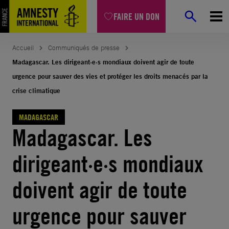
Aller
FAIRE UN DON
au
contenu
Accueil
Communiqués de presse
Madagascar. Les dirigeant·e·s mondiaux doivent agir de toute
urgence pour sauver des vies et protéger les droits menacés par la
crise climatique
MADAGASCAR
Madagascar. Les
dirigeant·e·s mondiaux
doivent agir de toute
urgence pour sauver