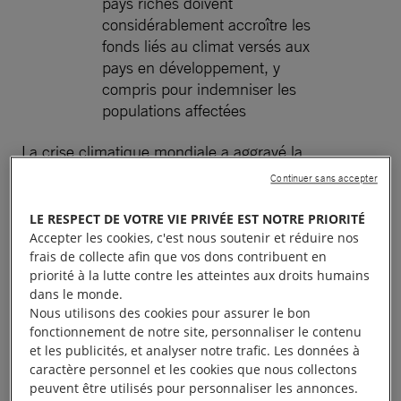
pays riches doivent
considérablement accroître les
fonds liés au climat versés aux
pays en développement, y
compris pour indemniser les
populations affectées
La crise climatique mondiale a aggravé la
sécheresse dévastatrice qui touche le sud de
Continuer sans accepter
Madagascar et qui a amené près d’un million de
LE RESPECT DE VOTRE VIE PRIVÉE EST NOTRE PRIORITÉ
personnes au bord de la famine, souligne Amnesty
Accepter les cookies, c'est nous soutenir et réduire nos
International dans son nouveau rapport rendu
frais de collecte afin que vos dons contribuent en
public le 27 octobre. Madagascar subit l’un des
priorité à la lutte contre les atteintes aux droits humains
dans le monde.
pires épisodes de sécheresse de son histoire, ce qui
Nous utilisons des cookies pour assurer le bon
montre que le changement climatique cause déjà
fonctionnement de notre site, personnaliser le contenu
de terribles souffrances et aussi des morts.
et les publicités, et analyser notre trafic. Les données à
caractère personnel et les cookies que nous collectons
peuvent être utilisés pour personnaliser les annonces.
Dans son rapport intitulé
Il sera trop tard pour nous