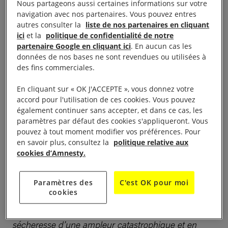
Nous partageons aussi certaines informations sur votre
aider quand nous serons morts,
Amnesty
expose les
navigation avec nos partenaires. Vous pouvez entres
autres consulter la
liste de nos partenaires en cliquant
conséquences de la sécheresse sur l’exercice des
ici
et la
politique de confidentialité de notre
droits humains pour les Malgaches qui vivent dans
partenaire Google en cliquant ici
. En aucun cas les
la région du Grand Sud, où 91 % de la population
données de nos bases ne sont revendues ou utilisées à
des fins commerciales.
vit en dessous du seuil de pauvreté. L’organisation
demande à la communauté internationale de
En cliquant sur « OK J'ACCEPTE », vous donnez votre
prendre immédiatement les mesures nécessaires
accord pour l'utilisation de ces cookies. Vous pouvez
également continuer sans accepter, et dans ce cas, les
pour faire face à la crise climatique et protéger les
paramètres par défaut des cookies s'appliqueront. Vous
populations des pays comme Madagascar qui sont
pouvez à tout moment modifier vos préférences. Pour
fortement menacés par les effets du changement
en savoir plus, consultez la
politique relative aux
cookies d’Amnesty.
climatique.
«
Madagascar se trouve en première ligne de la
Paramètres des
C'est OK pour moi
cookies
crise climatique. Cela se traduit par le fait qu’un
million de personnes sont confrontées à une
sécheresse d’une ampleur catastrophique et en