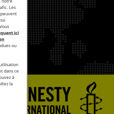
e notre
afic. Les
s peuvent
ssi
 Vous
iquant ici
 en
endues ou
tilisation
et dans ce
pouvez à
ltez la