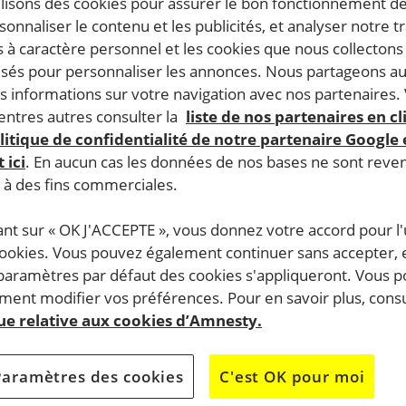
ilisons des cookies pour assurer le bon fonctionnement d
rsonnaliser le contenu et les publicités, et analyser notre tr
 à caractère personnel et les cookies que nous collecton
lisés pour personnaliser les annonces. Nous partageons au
s informations sur votre navigation avec nos partenaires.
ntres autres consulter la
liste de nos partenaires en cl
litique de confidentialité de notre partenaire Google
 ici
. En aucun cas les données de nos bases ne sont rev
s à des fins commerciales.
ant sur « OK J'ACCEPTE », vous donnez votre accord pour l'u
cookies. Vous pouvez également continuer sans accepter, 
 paramètres par défaut des cookies s'appliqueront. Vous 
ent modifier vos préférences. Pour en savoir plus, consu
que relative aux cookies d’Amnesty.
Paramètres des cookies
C'est OK pour moi