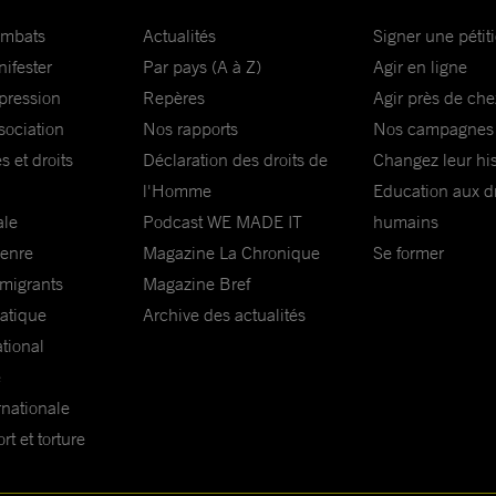
ombats
Actualités
Signer une pétit
nifester
Par pays (A à Z)
Agir en ligne
xpression
Repères
Agir près de che
sociation
Nos rapports
Nos campagnes
s et droits
Déclaration des droits de
Changez leur his
l'Homme
Education aux dr
ale
Podcast WE MADE IT
humains
genre
Magazine La Chronique
Se former
 migrants
Magazine Bref
matique
Archive des actualités
ational
e
rnationale
t et torture