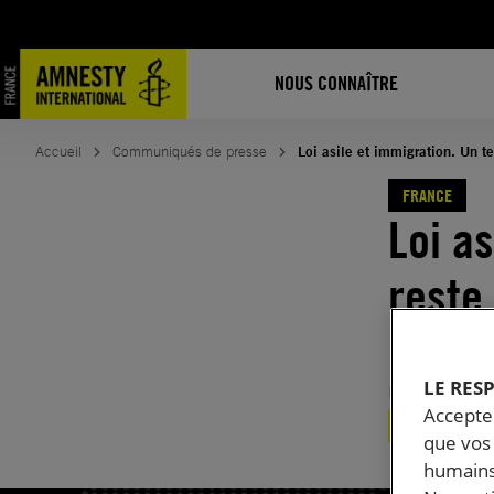
Aller
au
contenu
NOUS CONNAÎTRE
Accueil
Communiqués de presse
Loi asile et immigration. Un t
FRANCE
Loi as
reste
les d
LE RES
Publié le
21.
Accepter
FRANCE
RÉFU
que vos 
humains