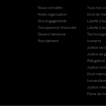
Nous connaître
Tous nos c
Notre organisation
Droit de ma
Nos engagements
Liberté d'e
Transparence financière
Liberté d'as
Devenir bénévole
Technologie
Recrutement
humains
Justice raci
Justice de 
Réfugiés et
Justice cli
Droit intern
humanitair
Justice inte
Peine de mor