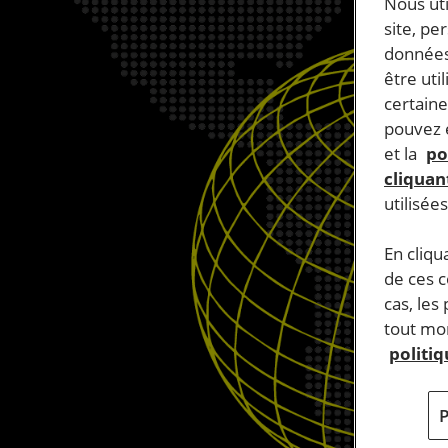
Nous ut
site, pe
données
être uti
certaine
pouvez e
et la
po
cliquant
utilisée
En cliqu
de ces 
cas, les
tout mom
politi