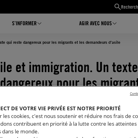
Recherch
S’INFORMER
AGIR AVEC NOUS
exte qui reste dangereux pour les migrants et les demandeurs d’asile
ile et immigration. Un texte
 dangereux pour les migrant
emandeurs d’asile
Conti
PECT DE VOTRE VIE PRIVÉE EST NOTRE PRIORITÉ
04.2018
Temps de lecture estimé : 2 minutes
 les cookies, c'est nous soutenir et réduire nos frais de co
GIÉS ET MIGRANTS
dons contribuent en priorité à la lutte contre les atteintes
 dans le monde.