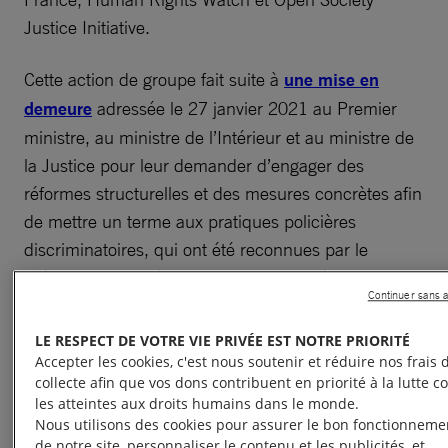
Justice Initiative.
Cette action de groupe fait suite à
une mise en
demeure
adressée le 27 janvier 2021 au Premier
ministre, au ministre de l’Intérieur et au ministre de
la Justice pour leur demander d’engager des
réformes structurelles et des mesures concrètes afin
de mettre un terme aux pratiques policières
discriminatoires, qui ont été reconnues par le
président de la République. Les autorités n’ont pas
Continuer sans 
répondu à la mise en demeure dans la période de
quatre mois prévue par la loi. Les organisations
LE RESPECT DE VOTRE VIE PRIVÉE EST NOTRE PRIORITÉ
regrettent ce silence, particulièrement douloureux
Accepter les cookies, c'est nous soutenir et réduire nos frais 
collecte afin que vos dons contribuent en priorité à la lutte c
pour celles et ceux qui subissent au quotidien ces
les atteintes aux droits humains dans le monde.
discriminations insupportables.
Nous utilisons des cookies pour assurer le bon fonctionneme
de notre site, personnaliser le contenu et les publicités, et