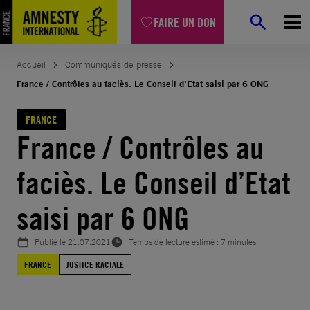
Aller
FAIRE UN DON
au
contenu
Accueil
Communiqués de presse
France / Contrôles au faciès. Le Conseil d’Etat saisi par 6 ONG
FRANCE
France / Contrôles au
faciès. Le Conseil d’Etat
saisi par 6 ONG
Publié le
21.07.2021
Temps de lecture estimé : 7 minutes
FRANCE
JUSTICE RACIALE