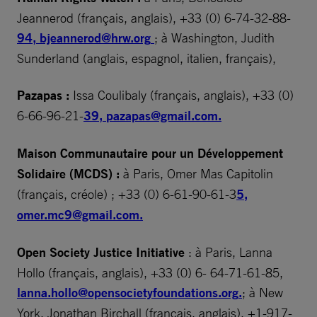
Jeannerod (français, anglais), +33 (0) 6-74-32-88-
94,
bjeannerod@hrw.org
; à Washington, Judith
Sunderland (anglais, espagnol, italien, français),
Pazapas :
Issa Coulibaly (français, anglais), +33 (0)
6-66-96-21-
39,
pazapas@gmail.com
.
Maison Communautaire pour un Développement
Solidaire (MCDS) :
à Paris, Omer Mas Capitolin
(français, créole) ; +33 (0) 6-61-90-61-3
5,
omer.mc9@gmail.com
.
Open Society Justice Initiative
: à Paris, Lanna
Hollo (français, anglais), +33 (0) 6- 64-71-61-85,
lanna.hollo@opensocietyfoundations.org
.
; à New
York, Jonathan Birchall (français, anglais), +1-917-