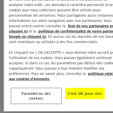
analyser notre trafic. Les données à caractère personnel et le
Cette action de groupe constitue une procédure
cookies que nous collectons peuvent être utilisés pour
innovante en ce qu’elle permet à des associations
personnaliser les annonces. Nous partageons aussi certaines
de la société civile de demander à la justice de
informations sur votre navigation avec nos partenaires. Vous
pouvez entres autres consulter la
liste de nos partenaires e
contraindre les autorités responsables à prendre les
cliquant ici
et la
politique de confidentialité de notre parte
mesures utiles à la disparition des graves illégalités
Google en cliquant ici
. En aucun cas les données de nos bas
que constitue cette pratique généralisée.
sont revendues ou utilisées à des fins commerciales.
En cliquant sur « OK J'ACCEPTE », vous donnez votre accord p
La requête de 220 pages adressée au juge
l'utilisation de ces cookies. Vous pouvez également continuer
administratif comprend de nombreux témoignages
accepter, et dans ce cas, les paramètres par défaut des cooki
de personnes ayant subi des contrôles d’identité
s'appliqueront. Vous pouvez à tout moment modifier vos
préférences. Pour en savoir plus, consultez la
politique relat
discriminatoires dans différentes villes à travers le
aux cookies d’Amnesty.
territoire français (Paris, Rennes, Beauvais, Lorient,
Châtellerault, Eybens, Lyon, Toulouse et Lille), ainsi
Paramètres des
C'est OK pour moi
que ceux de plusieurs policiers confirmant ces
cookies
pratiques discriminatoires.