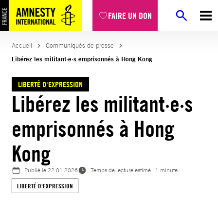
Aller
FAIRE UN DON
au
contenu
Accueil
Communiqués de presse
Libérez les militant·e·s emprisonnés à Hong Kong
LIBERTÉ D'EXPRESSION
Libérez les militant·e·s
emprisonnés à Hong
Kong
Publié le
22.01.2026
Temps de lecture estimé : 1 minute
LIBERTÉ D'EXPRESSION