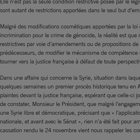
Elle n’est pas la seule condition restrictive posée par le l
sont autant de restrictions apportées dans le seul but d’em
Malgré des modifications cosmétiques apportées par la lo
incrimination pour le crime de génocide, la réalité est qu
restrictives par voie d’amendements ou de propositions de 
prédécesseurs, de modifier le mécanisme de compétence univ
tourner vers la justice française à défaut de toute perspect
Dans une affaire qui concerne la Syrie, situation dans laque
quelques semaines un premier procès historique tenu en Al
plaintes devant la justice française, espérant que celle-ci j
de constater, Monsieur le Président, que malgré l’engagemen
une Syrie libre et démocratique, précisant que « l’applicat
nationale, et avant avec le Sénat », rien n’a été fait pour 
cassation rendu le 24 novembre vient nous rappeler les c