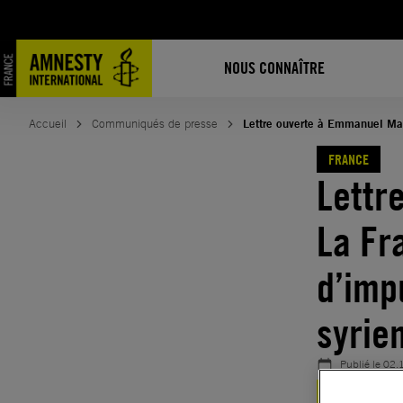
Aller
au
contenu
NOUS CONNAÎTRE
Accueil
Communiqués de presse
Lettre ouverte à Emmanuel Macr
FRANCE
Lettr
La Fr
d’imp
syrie
Publié le
02.
FRANCE
SYRI