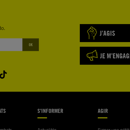
do.
J’AGIS
OK
JE M’ENGAG
ATS
S'INFORMER
AGIR
ombats
Actualités
Signer une pétit