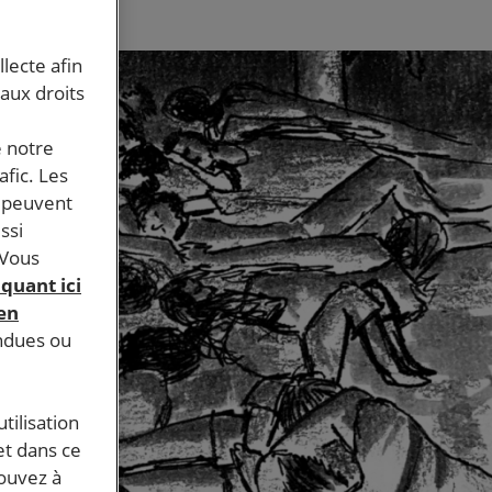
llecte afin
 aux droits
e notre
afic. Les
s peuvent
ssi
 Vous
iquant ici
 en
endues ou
tilisation
et dans ce
pouvez à