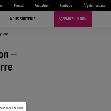
er
Presse
Fondation
Boutique
Mon espace
NOUS SOUTENIR
FAIRE UN DON
yriens
on –
erre
nuer sans accepter