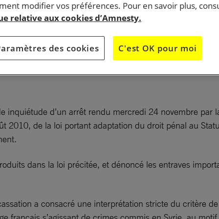
ent modifier vos préférences. Pour en savoir plus, consu
que relative aux cookies d’Amnesty.
Paramètres des cookies
C'est OK pour moi
de inquiétude d’un arrêt rendu mercredi 24 novembre par la
ût 2010, de la loi portant adaptation du droit pénal au Sta
ment.
duits dans la loi précitée, et dénoncé les entraves importa
de cassation a consacré une interprétation stricte du critère
e français s’agissant de crimes commis en Syrie, au motif qu