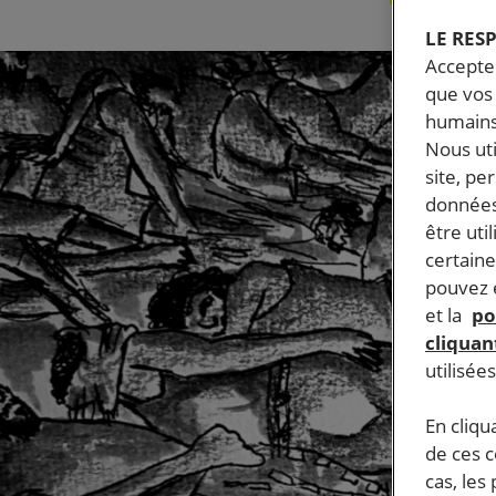
LE RES
Accepter
que vos 
humains
Nous ut
site, pe
données
être uti
certaine
pouvez e
et la
po
cliquant
utilisée
En cliqu
de ces 
cas, les