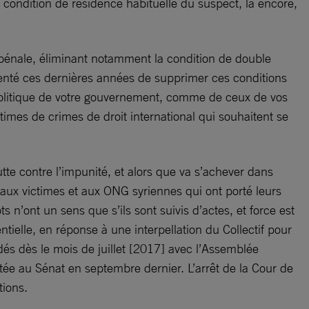
la condition de résidence habituelle du suspect, là encore,
 pénale, éliminant notamment la condition de double
tenté ces dernières années de supprimer ces conditions
é politique de votre gouvernement, comme de ceux de vos
imes de crimes de droit international qui souhaitent se
utte contre l’impunité, et alors que va s’achever dans
aux victimes et aux ONG syriennes qui ont porté leurs
s n’ont un sens que s’ils sont suivis d’actes, et force est
tielle, en réponse à une interpellation du Collectif pour
dés dès le mois de juillet [2017] avec l’Assemblée
entée au Sénat en septembre dernier. L’arrêt de la Cour de
tions.