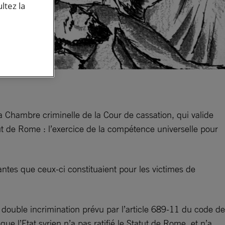
ltez la
 Chambre criminelle de la Cour de cassation, qui valide
tut de Rome : l’exercice de la compétence universelle pour
ntes que ceux-ci constituaient pour les victimes de
 de double incrimination prévu par l’article 689-11 du code de
e l’Etat syrien n’a pas ratifié le Statut de Rome, et n’a