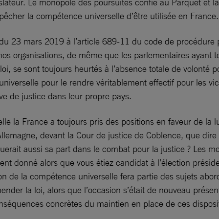
égislateur. Le monopole des poursuites confié au Parquet et 
pêcher la compétence universelle d’être utilisée en France.
i du 23 mars 2019 à l’article 689-11 du code de procédure
e nos organisations, de même que les parlementaires ayant 
loi, se sont toujours heurtés à l’absence totale de volont
erselle pour le rendre véritablement effectif pour les vict
ive de justice dans leur propre pays.
lle la France a toujours pris des positions en faveur de la l
lemagne, devant la Cour de justice de Coblence, que dire 
ouerait aussi sa part dans le combat pour la justice ? Les mot
t donné alors que vous étiez candidat à l’élection présiden
ion de la compétence universelle fera partie des sujets abor
amender la loi, alors que l’occasion s’était de nouveau prés
onséquences concrètes du maintien en place de ces disposi