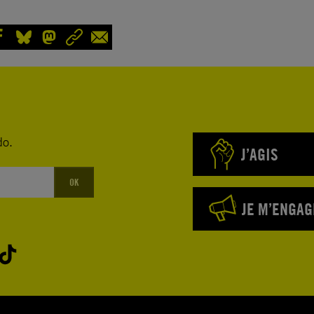
do.
J’AGIS
OK
JE M’ENGAG