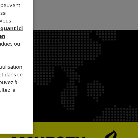
s peuvent
ssi
 Vous
iquant ici
 en
endues ou
tilisation
et dans ce
pouvez à
ltez la