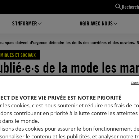
Recherch
S’INFORMER
AGIR AVEC NOUS
marques doivent d’urgence défendre les droits des ouvrières et des ouvriers.
MIQUES ET SOCIAUX
ublié·e·s de la mode les ma
nt d’urgence défendre les d
Conti
uvrières et des ouvriers.
PECT DE VOTRE VIE PRIVÉE EST NOTRE PRIORITÉ
 les cookies, c'est nous soutenir et réduire nos frais de co
ses des marques au
dons contribuent en priorité à la lutte contre les atteintes
 dans le monde.
ionnaire d’Amnesty Internat
ilisons des cookies pour assurer le bon fonctionnement d
rsonnaliser le contenu et les publicités, et analyser notre tr