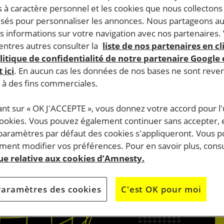
11.2025
Temps de lecture estimé : 1 minute
 à caractère personnel et les cookies que nous collecton
lisés pour personnaliser les annonces. Nous partageons au
QUES ET SOCIAUX
s informations sur votre navigation avec nos partenaires.
ntres autres consulter la
liste de nos partenaires en cl
litique de confidentialité de notre partenaire Google
 ici
. En aucun cas les données de nos bases ne sont rev
s à des fins commerciales.
ant sur « OK J'ACCEPTE », vous donnez votre accord pour l'u
cookies. Vous pouvez également continuer sans accepter, 
 paramètres par défaut des cookies s'appliqueront. Vous 
ent modifier vos préférences. Pour en savoir plus, consu
que relative aux cookies d’Amnesty.
Paramètres des cookies
C'est OK pour moi