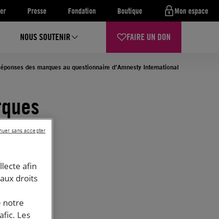
er
Presse
Fondation
Boutique
Mon espace
NOUS SOUTENIR
FAIRE UN DON
 Réponses des marques au questionnaire d’Amnesty International
rques
roits
nuer sans accepter
llecte afin
 aux droits
ional
e notre
afic. Les