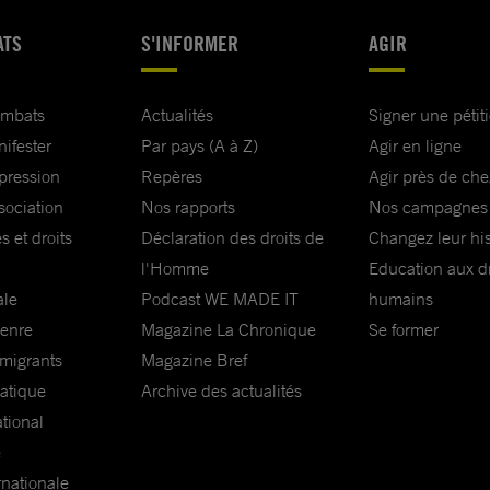
ATS
S'INFORMER
AGIR
ombats
Actualités
Signer une pétit
nifester
Par pays (A à Z)
Agir en ligne
xpression
Repères
Agir près de che
sociation
Nos rapports
Nos campagnes
s et droits
Déclaration des droits de
Changez leur his
l'Homme
Education aux dr
ale
Podcast WE MADE IT
humains
genre
Magazine La Chronique
Se former
 migrants
Magazine Bref
matique
Archive des actualités
ational
e
rnationale