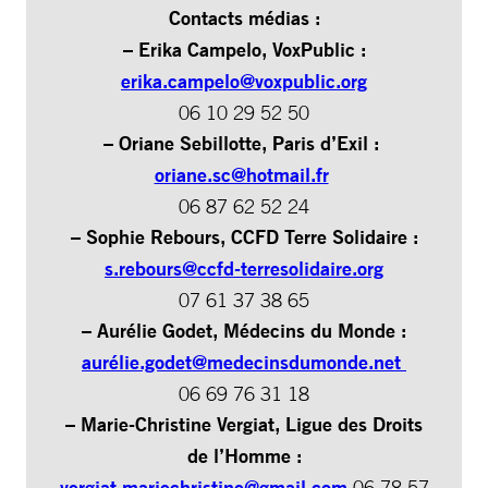
Contacts médias :
– Erika Campelo, VoxPublic :
erika.campelo@voxpublic.org
06 10 29 52 50
– Oriane Sebillotte, Paris d’Exil :
oriane.sc@hotmail.fr
06 87 62 52 24
– Sophie Rebours, CCFD Terre Solidaire :
s.rebours@ccfd-terresolidaire.org
07 61 37 38 65
– Aurélie Godet, Médecins du Monde :
auré
lie.godet@medecinsdumonde.net
06 69 76 31 18
– Marie-Christine Vergiat, Ligue des Droits
de l’Homme :
vergiat.mariechristine@gmail.com
06 78 57